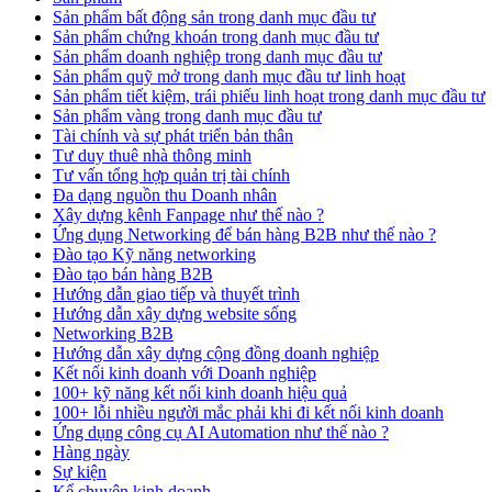
Sản phẩm bất động sản trong danh mục đầu tư
Sản phẩm chứng khoán trong danh mục đầu tư
Sản phẩm doanh nghiệp trong danh mục đầu tư
Sản phẩm quỹ mở trong danh mục đầu tư linh hoạt
Sản phẩm tiết kiệm, trái phiếu linh hoạt trong danh mục đầu tư
Sản phẩm vàng trong danh mục đầu tư
Tài chính và sự phát triển bản thân
Tư duy thuê nhà thông minh
Tư vấn tổng hợp quản trị tài chính
Đa dạng nguồn thu Doanh nhân
Xây dựng kênh Fanpage như thế nào ?
Ứng dụng Networking để bán hàng B2B như thế nào ?
Đào tạo Kỹ năng networking
Đào tạo bán hàng B2B
Hướng dẫn giao tiếp và thuyết trình
Hướng dẫn xây dựng website sống
Networking B2B
Hướng dẫn xây dựng cộng đồng doanh nghiệp
Kết nối kinh doanh với Doanh nghiệp
100+ kỹ năng kết nối kinh doanh hiệu quả
100+ lỗi nhiều người mắc phải khi đi kết nối kinh doanh
Ứng dụng công cụ AI Automation như thế nào ?
Hàng ngày
Sự kiện
Kể chuyện kinh doanh