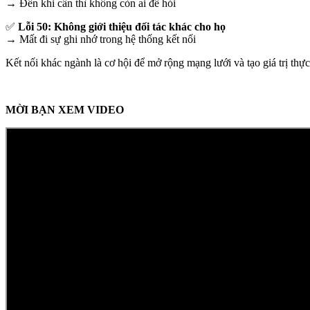
→ Đến khi cần thì không còn ai để hỏi
✅
Lỗi 50: Không giới thiệu đối tác khác cho họ
→ Mất đi sự ghi nhớ trong hệ thống kết nối
Kết nối khác ngành là cơ hội để mở rộng mạng lưới và tạo giá trị thực 
MỜI BẠN XEM VIDEO