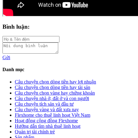
Bình luận:
Gửi
Danh mục
Câu chuyện chọn dòng tiền hay lợi nhuận
Câu chuyện chọn dòng tiền hay tài sản
Câu chuyện chọn vàng hay chứng khoán
Câu chuyện nhà ở, đất ở và con người
Câu chuyện tích sản và đầu tư
Câu chuyện vàng và đất xưa nay
Flexhome cho thuê linh hoạt Việt Nam
Hoạt động cộng đồng Flexhome
Hướng dẫn tìm nhà thuê linh hoạt
Quản trị tài chính trẻ
Sản phẩm