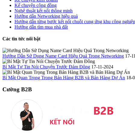
Kể chuyện cộng đồng
Nghệ thuật kết nối thông minh
Hướng dẫn Networking hiệu quả
Hướng dẫn từng bước kết nối chuỗi cung ứng khu công nghiệ
Hướng dẫn tìm mua nhà đất
Các tin tức nổi bật
Hướng Dẫn Sử Dụng Name Card Hiệu Quả Trong Networking
17-1
Bí Mật Tự Tin Nói Chuyện Trước Đám Đông
17-11-2024
Bí Mật Quan Trọng Trong Bán Hàng B2B và Bán Hàng Dự Án
18-
Cường B2B