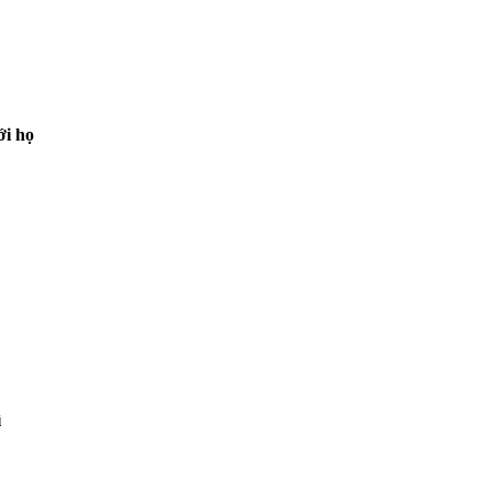
ới họ
ì