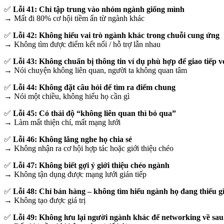
✅
Lỗi 41: Chỉ tập trung vào nhóm ngành giống mình
→ Mất đi 80% cơ hội tiềm ẩn từ ngành khác
✅
Lỗi 42: Không hiểu vai trò ngành khác trong chuỗi cung ứng
→ Không tìm được điểm kết nối / hỗ trợ lẫn nhau
✅
Lỗi 43: Không chuẩn bị thông tin ví dụ phù hợp để giao tiếp v
→ Nói chuyện không liên quan, người ta không quan tâm
✅
Lỗi 44: Không đặt câu hỏi để tìm ra điểm chung
→ Nói một chiều, không hiểu họ cần gì
✅
Lỗi 45: Có thái độ “không liên quan thì bỏ qua”
→ Làm mất thiện chí, mất mạng lưới
✅
Lỗi 46: Không lắng nghe họ chia sẻ
→ Không nhận ra cơ hội hợp tác hoặc giới thiệu chéo
✅
Lỗi 47: Không biết gợi ý giới thiệu chéo ngành
→ Không tận dụng được mạng lưới gián tiếp
✅
Lỗi 48: Chỉ bán hàng – không tìm hiểu ngành họ đang thiếu g
→ Không tạo được giá trị
✅
Lỗi 49: Không lưu lại người ngành khác để networking về sau