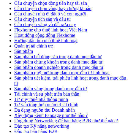
Câu chuyện chọn dòng tiền hay tài sản
Câu chuyện chọn vàng hay chứng khoán
Câu chuyện nhà ở, đất ở và con người
Câu chuyện tích sản và đầu tư
Câu chuyện vàng và đất xưa nay
Flexhome cho thuê linh hoạt Việt Nam
Hoạt động cộng đồng Flexhome
Hướng dẫn tìm nhà thuê linh hoạt
Quản trị tài chính trẻ
Sản phẩm
Sản phẩm bất động sản trong danh mục đầu tư
Sản phẩm chứng khoán trong danh mục đầu tư
Sản phẩm doanh nghiệp trong danh mục đầu tư
Sản phẩm quỹ mở trong danh mục đầu tư linh hoạt
Sản phẩm tiết kiệm, trái phiếu linh hoạt trong danh mục đầu
tư
Sản phẩm vàng trong danh mục đầu tư
Tài chính và sự phát triển bản thân
Tư duy thuê nhà thông minh
Tư vấn tổng hợp quản trị tài chính
Đa dạng nguồn thu Doanh nhân
Xây dựng kênh Fanpage như thế nào ?
Ứng dụng Networking để bán hàng B2B như thế nào ?
Đào tạo Kỹ năng networking
Đào tạo bán hàng B2B