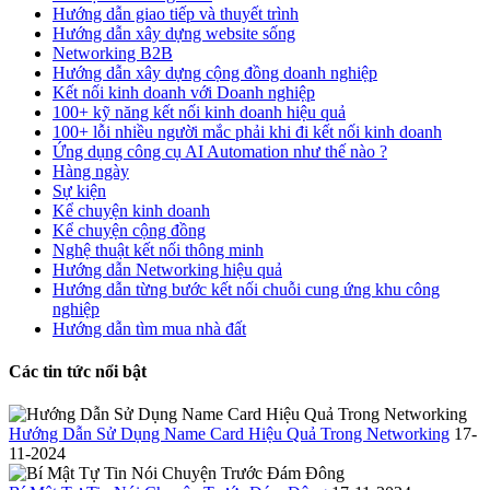
Hướng dẫn giao tiếp và thuyết trình
Hướng dẫn xây dựng website sống
Networking B2B
Hướng dẫn xây dựng cộng đồng doanh nghiệp
Kết nối kinh doanh với Doanh nghiệp
100+ kỹ năng kết nối kinh doanh hiệu quả
100+ lỗi nhiều người mắc phải khi đi kết nối kinh doanh
Ứng dụng công cụ AI Automation như thế nào ?
Hàng ngày
Sự kiện
Kể chuyện kinh doanh
Kể chuyện cộng đồng
Nghệ thuật kết nối thông minh
Hướng dẫn Networking hiệu quả
Hướng dẫn từng bước kết nối chuỗi cung ứng khu công
nghiệp
Hướng dẫn tìm mua nhà đất
Các tin tức nổi bật
Hướng Dẫn Sử Dụng Name Card Hiệu Quả Trong Networking
17-
11-2024