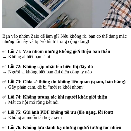
Bạn vào nhóm Zalo để làm gì? Nếu không rõ, bạn có thể đang mắc
những lỗi này và bị ‘vô hình’ trong cộng đồng!
✅
Lỗi 71: Vào nhóm nhưng không giới thiệu bản thân
→ Không ai biết bạn là ai
✅
Lỗi 72: Không cập nhật tên hiển thị đầy đủ
→ Người ta không biết bạn đại diện công ty nào
✅
Lỗi 73: Chia sẻ thông tin không liên quan (spam, bán hàng)
→ Gây phản cảm, dễ bị “mời ra khỏi nhóm”
✅
Lỗi 74: Không tương tác khi người khác giới thiệu
→ Mất cơ hội mở rộng kết nối
✅
Lỗi 75: Gửi ảnh PDF không tối ưu (file nặng, lỗi font)
→ Không ai muốn tải hoặc xem
✅
Lỗi 76: Không lưu danh bạ những người tương tác nhiều