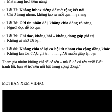
→ Mất mạng lưới tiềm năng
✅
Lỗi 77: Không inbox riêng để mở rộng kết nối
→ Chỉ ở trong nhóm, không tạo ra mối quan hệ riêng
✅
Lỗi 78: Gửi tin nhắn dài, không chia dòng rõ ràng
→ Người đọc dễ bỏ qua
✅
Lỗi 79: Chỉ đọc, không hỏi – không đóng góp giá trị
→ Không ai nhớ tới bạn
✅
Lỗi 80: Không chia sẻ lại cơ hội từ nhóm cho cộng đồng khác
→ Không lan tỏa được giá trị → ít người muốn giúp lại bạn
Tham gia nhóm không chỉ để có tên – mà là để có
tên tuổi
! Biết
tránh lỗi, bạn sẽ trở nên nổi bật trong cộng đồng.”
MỜI BẠN XEM VIDEO: