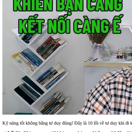
Kỹ năng tốt không bằng tư duy đúng! Đây là 10 lỗi về tư duy khi đi k