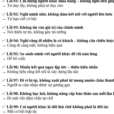
✅
Lỗi 91: Chỉ mong người khác mua hàng – không nghĩ đến giú
→ Tư duy lấy, không phải tư duy cho
✅
Lỗi 92: Nghĩ mình nhỏ, không dám kết nối với người lớn hơn
→ Tự hạn chế cơ hội
✅
Lỗi 93: Không tin vào giá trị của chính mình
→ Nói thiếu tự tin, không gây tin tưởng
✅
Lỗi 94: Nghĩ rằng đi nhiều là có khách – không cần chiến lược
→ Càng đi càng mệt, không hiệu quả
✅
Lỗi 95: So sánh mình với người khác để rồi nản lòng
→ Dễ bỏ cuộc
✅
Lỗi 96: Muốn kết quả ngay lập tức – thiếu kiên nhẫn
→ Không hiểu rằng kết nối là xây dựng lâu dài
✅
Lỗi 97: Đi vì bị ép, không xuất phát từ mong muốn chân thàn
→ Người ta cảm nhận được sự gượng gạo
✅
Lỗi 98: Không học hỏi, không nâng cấp bản thân sau mỗi lần k
→ Đi mãi vẫn dậm chân tại chỗ
✅
Lỗi 99: Coi người khác là đối thủ chứ không phải là đối tác
→ Mất cơ hội hợp tác