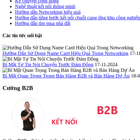
Kể chuyện cộng đồng
Nghệ thuật kết nối thông minh
Hướng dẫn Networking hiệu quả
Hướng dẫn từng bước kết nối chuỗi cung ứng khu công nghiệ
Hướng dẫn tìm mua nhà đất
Các tin tức nổi bật
Hướng Dẫn Sử Dụng Name Card Hiệu Quả Trong Networking
17-1
Bí Mật Tự Tin Nói Chuyện Trước Đám Đông
17-11-2024
Bí Mật Quan Trọng Trong Bán Hàng B2B và Bán Hàng Dự Án
18-
Cường B2B