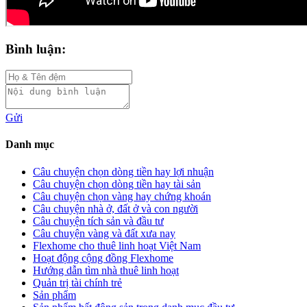
Bình luận:
Gửi
Danh mục
Câu chuyện chọn dòng tiền hay lợi nhuận
Câu chuyện chọn dòng tiền hay tài sản
Câu chuyện chọn vàng hay chứng khoán
Câu chuyện nhà ở, đất ở và con người
Câu chuyện tích sản và đầu tư
Câu chuyện vàng và đất xưa nay
Flexhome cho thuê linh hoạt Việt Nam
Hoạt động cộng đồng Flexhome
Hướng dẫn tìm nhà thuê linh hoạt
Quản trị tài chính trẻ
Sản phẩm