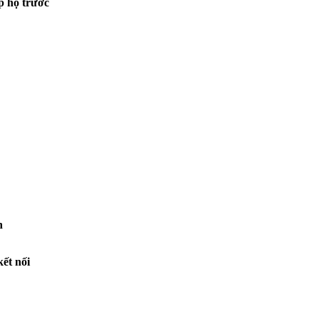
p họ trước
h
ết nối