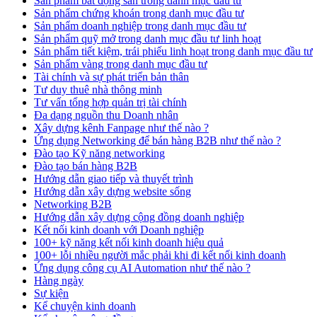
Sản phẩm bất động sản trong danh mục đầu tư
Sản phẩm chứng khoán trong danh mục đầu tư
Sản phẩm doanh nghiệp trong danh mục đầu tư
Sản phẩm quỹ mở trong danh mục đầu tư linh hoạt
Sản phẩm tiết kiệm, trái phiếu linh hoạt trong danh mục đầu tư
Sản phẩm vàng trong danh mục đầu tư
Tài chính và sự phát triển bản thân
Tư duy thuê nhà thông minh
Tư vấn tổng hợp quản trị tài chính
Đa dạng nguồn thu Doanh nhân
Xây dựng kênh Fanpage như thế nào ?
Ứng dụng Networking để bán hàng B2B như thế nào ?
Đào tạo Kỹ năng networking
Đào tạo bán hàng B2B
Hướng dẫn giao tiếp và thuyết trình
Hướng dẫn xây dựng website sống
Networking B2B
Hướng dẫn xây dựng cộng đồng doanh nghiệp
Kết nối kinh doanh với Doanh nghiệp
100+ kỹ năng kết nối kinh doanh hiệu quả
100+ lỗi nhiều người mắc phải khi đi kết nối kinh doanh
Ứng dụng công cụ AI Automation như thế nào ?
Hàng ngày
Sự kiện
Kể chuyện kinh doanh