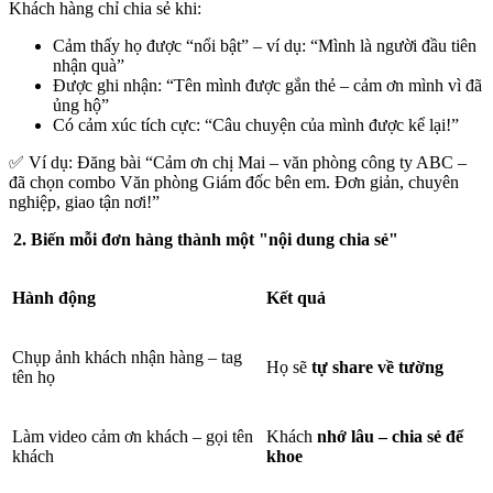
Khách hàng chỉ chia sẻ khi:
Cảm thấy họ được “nổi bật” – ví dụ: “Mình là người đầu tiên
nhận quà”
Được ghi nhận: “Tên mình được gắn thẻ – cảm ơn mình vì đã
ủng hộ”
Có cảm xúc tích cực: “Câu chuyện của mình được kể lại!”
✅ Ví dụ: Đăng bài “Cảm ơn chị Mai – văn phòng công ty ABC –
đã chọn combo Văn phòng Giám đốc bên em. Đơn giản, chuyên
nghiệp, giao tận nơi!”
2. Biến mỗi đơn hàng thành một "nội dung chia sẻ"
Hành động
Kết quả
Chụp ảnh khách nhận hàng – tag
Họ sẽ
tự share về tường
tên họ
Làm video cảm ơn khách – gọi tên
Khách
nhớ lâu – chia sẻ để
khách
khoe