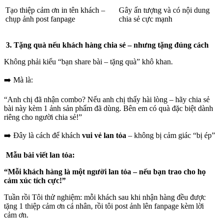
Tạo thiệp cảm ơn in tên khách –
Gây ấn tượng và có nội dung
chụp ảnh post fanpage
chia sẻ cực mạnh
3. Tặng quà nếu khách hàng chia sẻ – nhưng tặng đúng cách
Không phải kiểu “bạn share bài – tặng quà” khô khan.
➡️ Mà là:
“Anh chị đã nhận combo? Nếu anh chị thấy hài lòng – hãy chia sẻ
bài này kèm 1 ảnh sản phẩm đã dùng. Bên em có quà đặc biệt dành
riêng cho người chia sẻ!”
➡️ Đây là cách để khách
vui vẻ lan tỏa
– không bị cảm giác “bị ép”
Mẫu bài viết lan tỏa:
“Mỗi khách hàng là một người lan tỏa – nếu bạn trao cho họ
cảm xúc tích cực!”
Tuần rồi Tôi thử nghiệm: mỗi khách sau khi nhận hàng đều được
tặng 1 thiệp cảm ơn cá nhân, rồi tôi post ảnh lên fanpage kèm lời
cảm ơn.