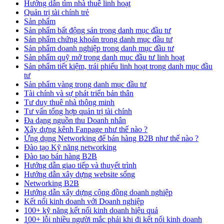
Hướng dẫn tìm nhà thuê linh hoạt
Quản trị tài chính trẻ
Sản phẩm
Sản phẩm bất động sản trong danh mục đầu tư
Sản phẩm chứng khoán trong danh mục đầu tư
Sản phẩm doanh nghiệp trong danh mục đầu tư
Sản phẩm quỹ mở trong danh mục đầu tư linh hoạt
Sản phẩm tiết kiệm, trái phiếu linh hoạt trong danh mục đầu
tư
Sản phẩm vàng trong danh mục đầu tư
Tài chính và sự phát triển bản thân
Tư duy thuê nhà thông minh
Tư vấn tổng hợp quản trị tài chính
Đa dạng nguồn thu Doanh nhân
Xây dựng kênh Fanpage như thế nào ?
Ứng dụng Networking để bán hàng B2B như thế nào ?
Đào tạo Kỹ năng networking
Đào tạo bán hàng B2B
Hướng dẫn giao tiếp và thuyết trình
Hướng dẫn xây dựng website sống
Networking B2B
Hướng dẫn xây dựng cộng đồng doanh nghiệp
Kết nối kinh doanh với Doanh nghiệp
100+ kỹ năng kết nối kinh doanh hiệu quả
100+ lỗi nhiều người mắc phải khi đi kết nối kinh doanh