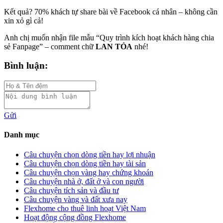
Kết quả? 70% khách tự share bài về Facebook cá nhân – không cần
xin xỏ gì cả!
Anh chị muốn nhận file mẫu “Quy trình kích hoạt khách hàng chia
sẻ Fanpage” – comment chữ
LAN TỎA
nhé!
Bình luận:
Gửi
Danh mục
Câu chuyện chọn dòng tiền hay lợi nhuận
Câu chuyện chọn dòng tiền hay tài sản
Câu chuyện chọn vàng hay chứng khoán
Câu chuyện nhà ở, đất ở và con người
Câu chuyện tích sản và đầu tư
Câu chuyện vàng và đất xưa nay
Flexhome cho thuê linh hoạt Việt Nam
Hoạt động cộng đồng Flexhome