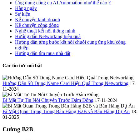
Ứng dụng công cụ AI Automation như thế nào ?
Hàng ngày
Sự kiện
Kể chuyện kinh doanh
Kể chuyện cộng đồng
Nghệ thuật kết nối thông minh
Hướng dẫn Networking hiệu quả
Hướng dẫn từng bước kết nối chuỗi cung ứng khu công
nghiệp
Hướng dẫn tìm mua nhà đất
Các tin tức nổi bật
Hướng Dẫn Sử Dụng Name Card Hiệu Quả Trong Networking
17-
11-2024
Bí Mật Tự Tin Nói Chuyện Trước Đám Đông
17-11-2024
Bí Mật Quan Trọng Trong Bán Hàng B2B và Bán Hàng Dự Án
18-
01-2025
Cường B2B