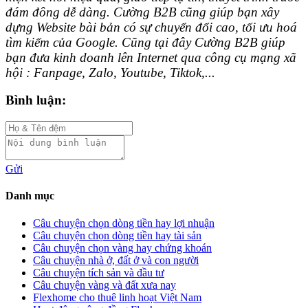
đám đông dễ dàng. Cường B2B cũng giúp bạn xây
dựng Website bài bản có sự chuyển đổi cao, tối ưu hoá
tìm kiếm của Google. Cũng tại đây Cường B2B giúp
bạn đưa kinh doanh lên Internet qua công cụ mạng xã
hội : Fanpage, Zalo, Youtube, Tiktok,...
Bình luận:
Gửi
Danh mục
Câu chuyện chọn dòng tiền hay lợi nhuận
Câu chuyện chọn dòng tiền hay tài sản
Câu chuyện chọn vàng hay chứng khoán
Câu chuyện nhà ở, đất ở và con người
Câu chuyện tích sản và đầu tư
Câu chuyện vàng và đất xưa nay
Flexhome cho thuê linh hoạt Việt Nam