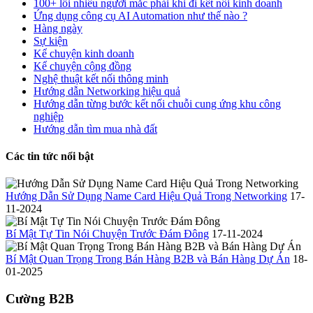
100+ lỗi nhiều người mắc phải khi đi kết nối kinh doanh
Ứng dụng công cụ AI Automation như thế nào ?
Hàng ngày
Sự kiện
Kể chuyện kinh doanh
Kể chuyện cộng đồng
Nghệ thuật kết nối thông minh
Hướng dẫn Networking hiệu quả
Hướng dẫn từng bước kết nối chuỗi cung ứng khu công
nghiệp
Hướng dẫn tìm mua nhà đất
Các tin tức nổi bật
Hướng Dẫn Sử Dụng Name Card Hiệu Quả Trong Networking
17-
11-2024
Bí Mật Tự Tin Nói Chuyện Trước Đám Đông
17-11-2024
Bí Mật Quan Trọng Trong Bán Hàng B2B và Bán Hàng Dự Án
18-
01-2025
Cường B2B