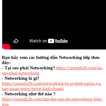
Bạn hãy xem các hướng dẫn Networking tiếp theo
đây:
- Tại sao phải Networking?
https://cuongb2b.com/tai-
sao-phai-networking
- Networking là gì?
https://cuongb2b.com/networking-la-gi-dinh-nghia-va-
tam-quan-trong-trong-kinh-doanh
- Networking như thế nào ?
https://cuongb2b.com/lam-the-nao-de-networking-hieu-
qua