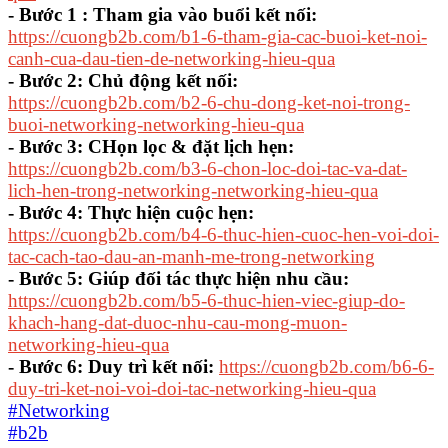
- Bước 1 : Tham gia vào buổi kết nối:
https://cuongb2b.com/b1-6-tham-gia-cac-buoi-ket-noi-
canh-cua-dau-tien-de-networking-hieu-qua
- Bước 2: Chủ động kết nối:
https://cuongb2b.com/b2-6-chu-dong-ket-noi-trong-
buoi-networking-networking-hieu-qua
- Bước 3: CHọn lọc & đặt lịch hẹn:
https://cuongb2b.com/b3-6-chon-loc-doi-tac-va-dat-
lich-hen-trong-networking-networking-hieu-qua
- Bước 4: Thực hiện cuộc hẹn:
https://cuongb2b.com/b4-6-thuc-hien-cuoc-hen-voi-doi-
tac-cach-tao-dau-an-manh-me-trong-networking
- Bước 5: Giúp đối tác thực hiện nhu cầu:
https://cuongb2b.com/b5-6-thuc-hien-viec-giup-do-
khach-hang-dat-duoc-nhu-cau-mong-muon-
networking-hieu-qua
- Bước 6: Duy trì kết nối:
https://cuongb2b.com/b6-6-
duy-tri-ket-noi-voi-doi-tac-networking-hieu-qua
#Networking
#b2b