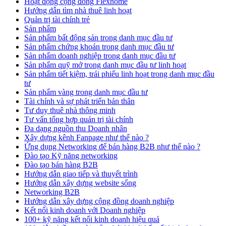
Hoạt động cộng đồng Flexhome
Hướng dẫn tìm nhà thuê linh hoạt
Quản trị tài chính trẻ
Sản phẩm
Sản phẩm bất động sản trong danh mục đầu tư
Sản phẩm chứng khoán trong danh mục đầu tư
Sản phẩm doanh nghiệp trong danh mục đầu tư
Sản phẩm quỹ mở trong danh mục đầu tư linh hoạt
Sản phẩm tiết kiệm, trái phiếu linh hoạt trong danh mục đầu
tư
Sản phẩm vàng trong danh mục đầu tư
Tài chính và sự phát triển bản thân
Tư duy thuê nhà thông minh
Tư vấn tổng hợp quản trị tài chính
Đa dạng nguồn thu Doanh nhân
Xây dựng kênh Fanpage như thế nào ?
Ứng dụng Networking để bán hàng B2B như thế nào ?
Đào tạo Kỹ năng networking
Đào tạo bán hàng B2B
Hướng dẫn giao tiếp và thuyết trình
Hướng dẫn xây dựng website sống
Networking B2B
Hướng dẫn xây dựng cộng đồng doanh nghiệp
Kết nối kinh doanh với Doanh nghiệp
100+ kỹ năng kết nối kinh doanh hiệu quả