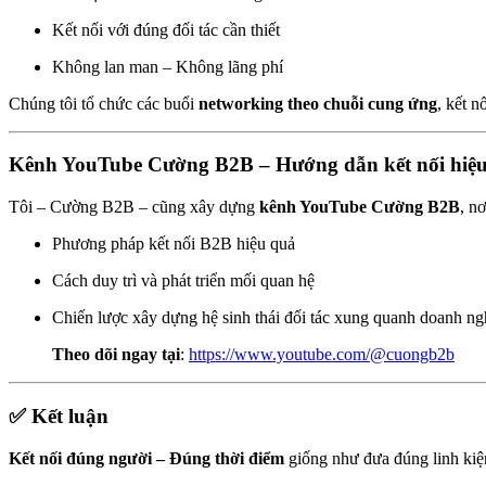
Kết nối với đúng đối tác cần thiết
Không lan man – Không lãng phí
Chúng tôi tổ chức các buổi
networking theo chuỗi cung ứng
, kết n
Kênh YouTube Cường B2B – Hướng dẫn kết nối hiệ
Tôi – Cường B2B – cũng xây dựng
kênh YouTube Cường B2B
, n
Phương pháp kết nối B2B hiệu quả
Cách duy trì và phát triển mối quan hệ
Chiến lược xây dựng hệ sinh thái đối tác xung quanh doanh ng
Theo dõi ngay tại
:
https://www.youtube.com/@cuongb2b
✅ Kết luận
Kết nối đúng người – Đúng thời điểm
giống như đưa đúng linh kiện