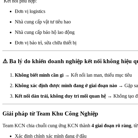
Kết nối phù hợp:
Đơn vị logistics
Nhà cung cấp vật tư tiêu hao
Nhà cung cấp bảo hộ lao động
Đơn vị bảo trì, sửa chữa thiết bị
⚠️ Ba lý do khiến doanh nghiệp kết nối không hiệu q
Không biết mình cần gì
→ Kết nối lan man, thiếu mục tiêu
Không xác định được mình đang ở giai đoạn nào
→ Gặp sai
Kết nối dàn trải, không duy trì mối quan hệ
→ Không tạo đư
Giải pháp từ Team Khu Công Nghiệp
Team KCN chia chuỗi cung ứng KCN thành
4 giai đoạn rõ ràng
, t
Xác định chính xác mình đang ở đâu