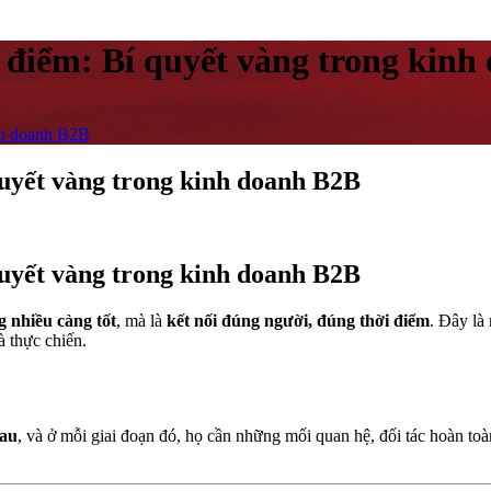
 điểm: Bí quyết vàng trong kin
inh doanh B2B
quyết vàng trong kinh doanh B2B
quyết vàng trong kinh doanh B2B
g nhiều càng tốt
, mà là
kết nối đúng người, đúng thời điểm
. Đây l
à thực chiến.
hau
, và ở mỗi giai đoạn đó, họ cần những mối quan hệ, đối tác hoàn to