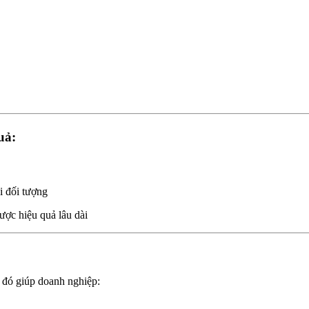
uả:
 đối tượng
ợc hiệu quả lâu dài
ừ đó giúp doanh nghiệp: