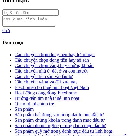
Bình luận:
Gửi
Danh mục
Câu chuyện chọn dòng tiền hay lợi nhuận
Câu chuyện chọn dòng tiền hay tài sản
Câu chuyện chọn vàng hay chứng khoán
Câu chuyện nhà ở, đất ở và con người
Câu chuyện tích sản và đầu tư
Câu chuyện vàng và đất xưa nay
Flexhome cho thuê linh hoạt Việt Nam
Hoạt động cộng đồng Flexhome
Hướng dẫn tìm nhà thuê linh hoạt
Quản trị tài chính trẻ
Sản phẩm
Sản phẩm bất động sản trong danh mục đầu tư
Sản phẩm chứng khoán trong danh mục đầu tư
Sản phẩm doanh nghiệp trong danh mục đầu tư
Sản phẩm quỹ mở trong danh mục đầu tư linh hoạt