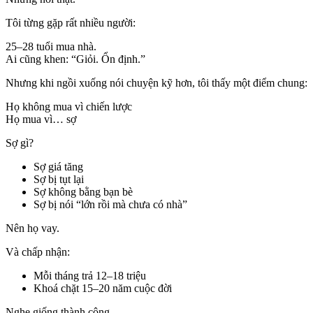
Tôi từng gặp rất nhiều người:
25–28 tuổi mua nhà.
Ai cũng khen: “Giỏi. Ổn định.”
Nhưng khi ngồi xuống nói chuyện kỹ hơn, tôi thấy một điểm chung:
Họ không mua vì chiến lược
Họ mua vì… sợ
Sợ gì?
Sợ giá tăng
Sợ bị tụt lại
Sợ không bằng bạn bè
Sợ bị nói “lớn rồi mà chưa có nhà”
Nên họ vay.
Và chấp nhận:
Mỗi tháng trả 12–18 triệu
Khoá chặt 15–20 năm cuộc đời
Nghe giống thành công.