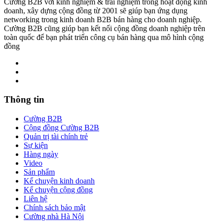
Cường B2B với kinh nghiệm & trải nghiệm trong hoạt động kinh
doanh, xây dựng cộng đồng từ 2001 sẽ giúp bạn ứng dụng
networking trong kinh doanh B2B bán hàng cho doanh nghiệp.
Cường B2B cũng giúp bạn kết nối cộng đồng doanh nghiệp trên
toàn quốc để bạn phát triển công cụ bán hàng qua mô hình cộng
đồng
Thông tin
Cường B2B
Cộng đồng Cường B2B
Quản trị tài chính trẻ
Sự kiện
Hàng ngày
Video
Sản phẩm
Kể chuyện kinh doanh
Kể chuyện cộng đồng
Liên hệ
Chính sách bảo mật
Cường nhà Hà Nội