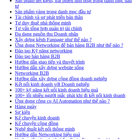
Sản phẩm tiết kiệm, trái phiếu linh hoạt trong danh mục đầu
tư
Sản phẩm vàng trong danh mục đầu tư
Tài chính và sự phát triển bản thân
Tư duy thuê nhà thông minh
Tư vấn tổng hợp quản trị tài chính
Đa dạng nguồn thu Doanh nhân
Xây dựng kênh Fanpage như thế nào ?
Ứng dụng Networking để bán hàng B2B như thế nào ?
Đào tạo Kỹ năng networking
Đào tạo bán hàng B2B
Hướng dẫn giao tiếp và thuyết trình
Hướng dẫn xây dựng website sống
Networking B2B
Hướng dẫn xây dựng cộng đồng doanh nghiệp
Kết nối kinh doanh với Doanh nghiệp
100+ kỹ năng kết nối kinh doanh hiệu quả
100+ lỗi nhiều người mắc phải khi đi kết nối kinh doanh
Ứng dụng công cụ AI Automation như thế nào ?
Hàng ngày
Sự kiện
Kể chuyện kinh doanh
Kể chuyện cộng đồng
Nghệ thuật kết nối thông minh
Hướng dẫn Networking hiệu quả