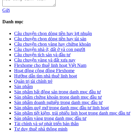
Gửi
Danh mục
Câu chuyện chọn dòng tiền hay lợi nhuận
Câu chuyện chọn dòng tiền hay tài sản
Câu chuyện chọn vàng hay chứng khoán
Câu chuyện nhà ở, đất ở và con người
Câu chuyện tích sản và đầu tư
Câu chuyện vàng và đất xưa nay
Flexhome cho thuê linh hoạt Việt Nam
Hoạt động cộng đồng Flexhome
Hướng dẫn tìm nhà thuê linh hoạt
Quản trị tài chính trẻ
Sản phẩm
Sản phẩm bất động sản trong danh mục đầu tư
Sản phẩm chứng khoán trong danh mục đầu tư
Sản phẩm doanh nghiệp trong danh mục đầu tư
Sản phẩm quỹ mở trong danh mục đầu tư linh hoạt
Sản phẩm tiết kiệm, trái phiếu linh hoạt trong danh mục đầu tư
Sản phẩm vàng trong danh mục đầu tư
Tài chính và sự phát triển bản thân
Tư duy thuê nhà thông minh