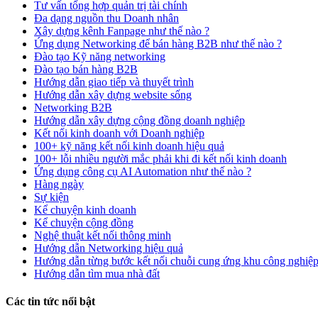
Tư vấn tổng hợp quản trị tài chính
Đa dạng nguồn thu Doanh nhân
Xây dựng kênh Fanpage như thế nào ?
Ứng dụng Networking để bán hàng B2B như thế nào ?
Đào tạo Kỹ năng networking
Đào tạo bán hàng B2B
Hướng dẫn giao tiếp và thuyết trình
Hướng dẫn xây dựng website sống
Networking B2B
Hướng dẫn xây dựng cộng đồng doanh nghiệp
Kết nối kinh doanh với Doanh nghiệp
100+ kỹ năng kết nối kinh doanh hiệu quả
100+ lỗi nhiều người mắc phải khi đi kết nối kinh doanh
Ứng dụng công cụ AI Automation như thế nào ?
Hàng ngày
Sự kiện
Kể chuyện kinh doanh
Kể chuyện cộng đồng
Nghệ thuật kết nối thông minh
Hướng dẫn Networking hiệu quả
Hướng dẫn từng bước kết nối chuỗi cung ứng khu công nghiệ
Hướng dẫn tìm mua nhà đất
Các tin tức nổi bật