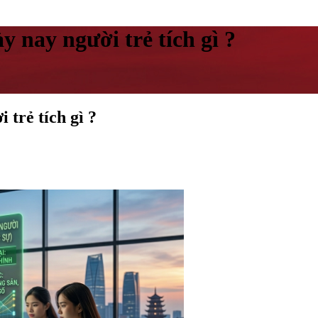
y nay người trẻ tích gì ?
 trẻ tích gì ?