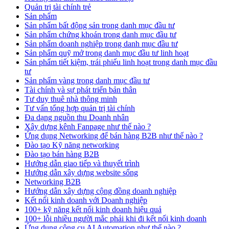
Quản trị tài chính trẻ
Sản phẩm
Sản phẩm bất động sản trong danh mục đầu tư
Sản phẩm chứng khoán trong danh mục đầu tư
Sản phẩm doanh nghiệp trong danh mục đầu tư
Sản phẩm quỹ mở trong danh mục đầu tư linh hoạt
Sản phẩm tiết kiệm, trái phiếu linh hoạt trong danh mục đầu
tư
Sản phẩm vàng trong danh mục đầu tư
Tài chính và sự phát triển bản thân
Tư duy thuê nhà thông minh
Tư vấn tổng hợp quản trị tài chính
Đa dạng nguồn thu Doanh nhân
Xây dựng kênh Fanpage như thế nào ?
Ứng dụng Networking để bán hàng B2B như thế nào ?
Đào tạo Kỹ năng networking
Đào tạo bán hàng B2B
Hướng dẫn giao tiếp và thuyết trình
Hướng dẫn xây dựng website sống
Networking B2B
Hướng dẫn xây dựng cộng đồng doanh nghiệp
Kết nối kinh doanh với Doanh nghiệp
100+ kỹ năng kết nối kinh doanh hiệu quả
100+ lỗi nhiều người mắc phải khi đi kết nối kinh doanh
Ứng dụng công cụ AI Automation như thế nào ?