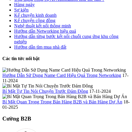
Hàng ngày
Sự kiện
Kể chuyện kinh doanh
Kể chuyện cộng đồng
Nghệ thuật kết nối thông minh
Hướng dẫn Networking hiệu quả
Hướng dẫn từng bước kết nối chuỗi cung ứng khu công
nghiệp
Hướng dẫn tìm mua nhà đất
Các tin tức nổi bật
Hướng Dẫn Sử Dụng Name Card Hiệu Quả Trong Networking
17-
11-2024
Bí Mật Tự Tin Nói Chuyện Trước Đám Đông
17-11-2024
Bí Mật Quan Trọng Trong Bán Hàng B2B và Bán Hàng Dự Án
18-
01-2025
Cường B2B