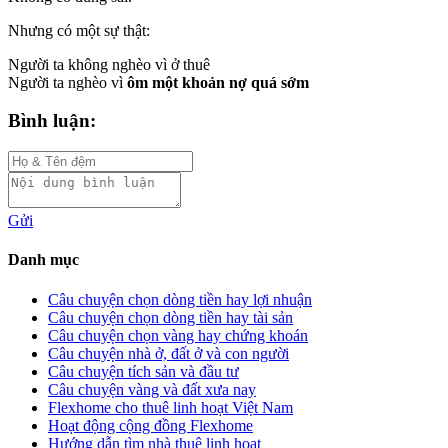
Nhưng có một sự thật:
Người ta không nghèo vì ở thuê
Người ta nghèo vì
ôm một khoản nợ quá sớm
Bình luận:
Gửi
Danh mục
Câu chuyện chọn dòng tiền hay lợi nhuận
Câu chuyện chọn dòng tiền hay tài sản
Câu chuyện chọn vàng hay chứng khoán
Câu chuyện nhà ở, đất ở và con người
Câu chuyện tích sản và đầu tư
Câu chuyện vàng và đất xưa nay
Flexhome cho thuê linh hoạt Việt Nam
Hoạt động cộng đồng Flexhome
Hướng dẫn tìm nhà thuê linh hoạt