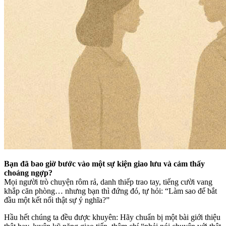
Bạn đã bao giờ bước vào một sự kiện giao lưu và cảm thấy
choáng ngợp?
Mọi người trò chuyện rôm rả, danh thiếp trao tay, tiếng cười vang
khắp căn phòng… nhưng bạn thì đứng đó, tự hỏi: “Làm sao để bắt
đầu một kết nối thật sự ý nghĩa?”
Hầu hết chúng ta đều được khuyên: Hãy chuẩn bị một bài giới thiệu