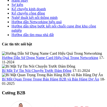
Hàng ngày
Sự kiện
Kể chuyện kinh doanh
Kể chuyện cộng đồng
Nghệ thuật kết nối thông minh
Hướng dẫn Networking hiệu quả
Hướng dẫn từng bước kết nối chuỗi cung ứng khu công
nghiệp
Hướng dẫn tìm mua nhà đất
Các tin tức nổi bật
Hướng Dẫn Sử Dụng Name Card Hiệu Quả Trong Networking
17-
11-2024
Bí Mật Tự Tin Nói Chuyện Trước Đám Đông
17-11-2024
Bí Mật Quan Trọng Trong Bán Hàng B2B và Bán Hàng Dự Án
18-
01-2025
Cường B2B