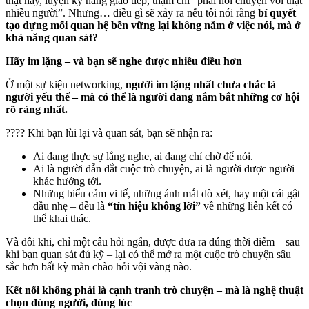
thật hay, luyện kỹ năng giao tiếp, thậm chí “phải nói chuyện với thật
nhiều người”. Nhưng… điều gì sẽ xảy ra nếu tôi nói rằng
bí quyết
tạo dựng mối quan hệ bền vững lại không nằm ở việc nói, mà ở
khả năng quan sát?
Hãy im lặng – và bạn sẽ nghe được nhiều điều hơn
Ở một sự kiện networking,
người im lặng nhất chưa chắc là
người yếu thế – mà có thể là người đang nắm bắt những cơ hội
rõ ràng nhất.
???? Khi bạn lùi lại và quan sát, bạn sẽ nhận ra:
Ai đang thực sự lắng nghe, ai đang chỉ chờ để nói.
Ai là người dẫn dắt cuộc trò chuyện, ai là người được người
khác hướng tới.
Những biểu cảm vi tế, những ánh mắt dò xét, hay một cái gật
đầu nhẹ – đều là
“tín hiệu không lời”
về những liên kết có
thể khai thác.
Và đôi khi, chỉ một câu hỏi ngắn, được đưa ra đúng thời điểm – sau
khi bạn quan sát đủ kỹ – lại có thể mở ra một cuộc trò chuyện sâu
sắc hơn bất kỳ màn chào hỏi vội vàng nào.
Kết nối không phải là cạnh tranh trò chuyện – mà là nghệ thuật
chọn đúng người, đúng lúc