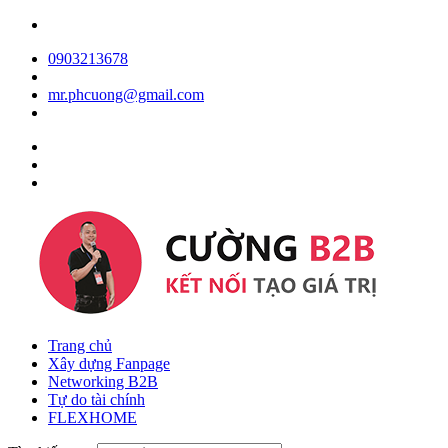
0903213678
mr.phcuong@gmail.com
Trang chủ
Xây dựng Fanpage
Networking B2B
Tự do tài chính
FLEXHOME