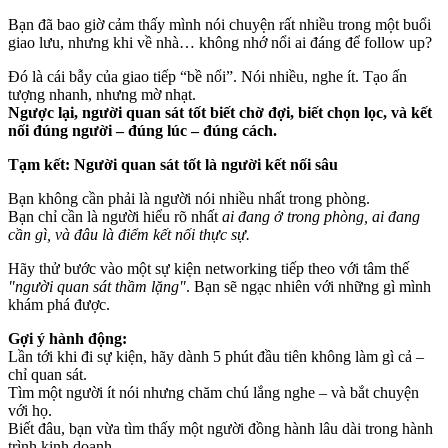
Bạn đã bao giờ cảm thấy mình nói chuyện rất nhiều trong một buổi
giao lưu, nhưng khi về nhà… không nhớ nổi ai đáng để follow up?
Đó là cái bẫy của giao tiếp “bề nổi”. Nói nhiều, nghe ít. Tạo ấn
tượng nhanh, nhưng mờ nhạt.
Ngược lại, người quan sát tốt biết chờ đợi, biết chọn lọc, và kết
nối đúng người – đúng lúc – đúng cách.
Tạm kết: Người quan sát tốt là người kết nối sâu
Bạn không cần phải là người nói nhiều nhất trong phòng.
Bạn chỉ cần là người hiểu rõ nhất
ai đang ở trong phòng, ai đang
cần gì, và đâu là điểm kết nối thực sự.
Hãy thử bước vào một sự kiện networking tiếp theo với tâm thế
"người quan sát thầm lặng"
. Bạn sẽ ngạc nhiên với những gì mình
khám phá được.
Gợi ý hành động:
Lần tới khi đi sự kiện, hãy dành 5 phút đầu tiên không làm gì cả –
chỉ quan sát.
Tìm một người ít nói nhưng chăm chú lắng nghe – và bắt chuyện
với họ.
Biết đâu, bạn vừa tìm thấy một người đồng hành lâu dài trong hành
trình kinh doanh.