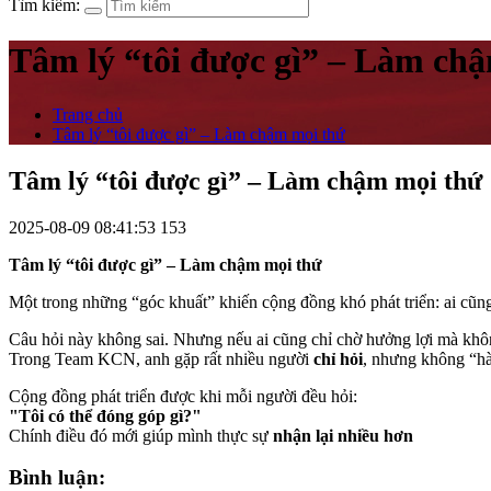
Tìm kiếm:
Tâm lý “tôi được gì” – Làm ch
Trang chủ
Tâm lý “tôi được gì” – Làm chậm mọi thứ
Tâm lý “tôi được gì” – Làm chậm mọi thứ
2025-08-09 08:41:53
153
Tâm lý “tôi được gì” – Làm chậm mọi thứ
Một trong những “góc khuất” khiến cộng đồng khó phát triển: ai cũng
Câu hỏi này không sai. Nhưng nếu ai cũng chỉ chờ hưởng lợi mà không
Trong Team KCN, anh gặp rất nhiều người
chỉ hỏi
, nhưng không “hà
Cộng đồng phát triển được khi mỗi người đều hỏi:
"Tôi có thể đóng góp gì?"
Chính điều đó mới giúp mình thực sự
nhận lại nhiều hơn
Bình luận: