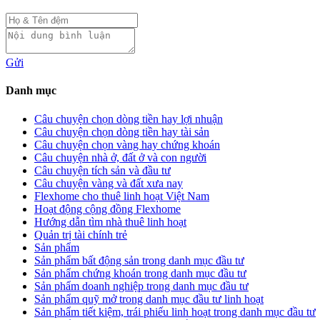
Gửi
Danh mục
Câu chuyện chọn dòng tiền hay lợi nhuận
Câu chuyện chọn dòng tiền hay tài sản
Câu chuyện chọn vàng hay chứng khoán
Câu chuyện nhà ở, đất ở và con người
Câu chuyện tích sản và đầu tư
Câu chuyện vàng và đất xưa nay
Flexhome cho thuê linh hoạt Việt Nam
Hoạt động cộng đồng Flexhome
Hướng dẫn tìm nhà thuê linh hoạt
Quản trị tài chính trẻ
Sản phẩm
Sản phẩm bất động sản trong danh mục đầu tư
Sản phẩm chứng khoán trong danh mục đầu tư
Sản phẩm doanh nghiệp trong danh mục đầu tư
Sản phẩm quỹ mở trong danh mục đầu tư linh hoạt
Sản phẩm tiết kiệm, trái phiếu linh hoạt trong danh mục đầu tư