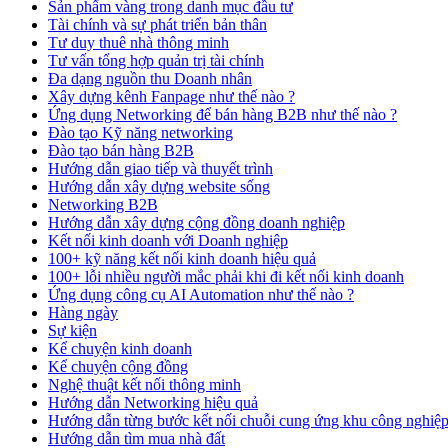
Sản phẩm vàng trong danh mục đầu tư
Tài chính và sự phát triển bản thân
Tư duy thuê nhà thông minh
Tư vấn tổng hợp quản trị tài chính
Đa dạng nguồn thu Doanh nhân
Xây dựng kênh Fanpage như thế nào ?
Ứng dụng Networking để bán hàng B2B như thế nào ?
Đào tạo Kỹ năng networking
Đào tạo bán hàng B2B
Hướng dẫn giao tiếp và thuyết trình
Hướng dẫn xây dựng website sống
Networking B2B
Hướng dẫn xây dựng cộng đồng doanh nghiệp
Kết nối kinh doanh với Doanh nghiệp
100+ kỹ năng kết nối kinh doanh hiệu quả
100+ lỗi nhiều người mắc phải khi đi kết nối kinh doanh
Ứng dụng công cụ AI Automation như thế nào ?
Hàng ngày
Sự kiện
Kể chuyện kinh doanh
Kể chuyện cộng đồng
Nghệ thuật kết nối thông minh
Hướng dẫn Networking hiệu quả
Hướng dẫn từng bước kết nối chuỗi cung ứng khu công nghiệ
Hướng dẫn tìm mua nhà đất