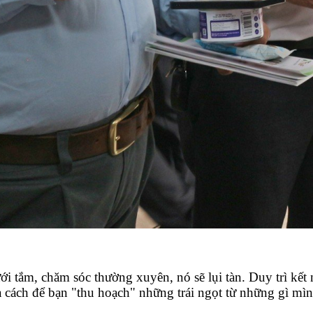
i tắm, chăm sóc thường xuyên, nó sẽ lụi tàn. Duy trì kết
là cách để bạn "thu hoạch" những trái ngọt từ những gì mìn