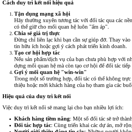
Cách duy trì kết nối hiệu quả
Tận dụng mạng xã hội
Hãy thường xuyên tương tác với đối tác qua các nề
có thể giữ cho mối quan hệ luôn "ấm áp".
Chia sẻ giá trị thực
Đừng chỉ liên lạc khi bạn cần sự giúp đỡ. Thay vào 
tin hữu ích hoặc gợi ý cách phát triển kinh doanh.
Tạo cơ hội hợp tác
Nếu sản phẩm/dịch vụ của bạn chưa phù hợp với nhu 
dựng mối quan hệ mà còn tạo cơ hội để đối tác tiếp
Gợi ý mối quan hệ "win-win"
Trong một số trường hợp, đối tác có thể không trực
thiệu hoặc mời khách hàng của họ tham gia các buổi
Hiệu quả của duy trì kết nối
Việc duy trì kết nối sẽ mang lại cho bạn nhiều lợi ích:
Khách hàng tiềm năng
: Một số đối tác sẽ trở th
Đối tác hợp tác
: Cùng triển khai các dự án, mở rộ
Người giới thiệu đáng tin cậy
: Những người không