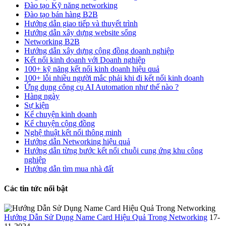
Đào tạo Kỹ năng networking
Đào tạo bán hàng B2B
Hướng dẫn giao tiếp và thuyết trình
Hướng dẫn xây dựng website sống
Networking B2B
Hướng dẫn xây dựng cộng đồng doanh nghiệp
Kết nối kinh doanh với Doanh nghiệp
100+ kỹ năng kết nối kinh doanh hiệu quả
100+ lỗi nhiều người mắc phải khi đi kết nối kinh doanh
Ứng dụng công cụ AI Automation như thế nào ?
Hàng ngày
Sự kiện
Kể chuyện kinh doanh
Kể chuyện cộng đồng
Nghệ thuật kết nối thông minh
Hướng dẫn Networking hiệu quả
Hướng dẫn từng bước kết nối chuỗi cung ứng khu công
nghiệp
Hướng dẫn tìm mua nhà đất
Các tin tức nổi bật
Hướng Dẫn Sử Dụng Name Card Hiệu Quả Trong Networking
17-