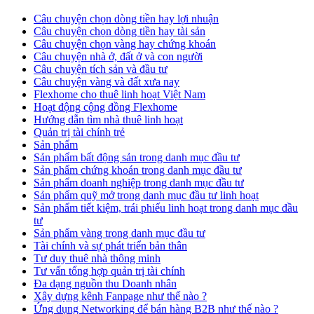
Câu chuyện chọn dòng tiền hay lợi nhuận
Câu chuyện chọn dòng tiền hay tài sản
Câu chuyện chọn vàng hay chứng khoán
Câu chuyện nhà ở, đất ở và con người
Câu chuyện tích sản và đầu tư
Câu chuyện vàng và đất xưa nay
Flexhome cho thuê linh hoạt Việt Nam
Hoạt động cộng đồng Flexhome
Hướng dẫn tìm nhà thuê linh hoạt
Quản trị tài chính trẻ
Sản phẩm
Sản phẩm bất động sản trong danh mục đầu tư
Sản phẩm chứng khoán trong danh mục đầu tư
Sản phẩm doanh nghiệp trong danh mục đầu tư
Sản phẩm quỹ mở trong danh mục đầu tư linh hoạt
Sản phẩm tiết kiệm, trái phiếu linh hoạt trong danh mục đầu
tư
Sản phẩm vàng trong danh mục đầu tư
Tài chính và sự phát triển bản thân
Tư duy thuê nhà thông minh
Tư vấn tổng hợp quản trị tài chính
Đa dạng nguồn thu Doanh nhân
Xây dựng kênh Fanpage như thế nào ?
Ứng dụng Networking để bán hàng B2B như thế nào ?