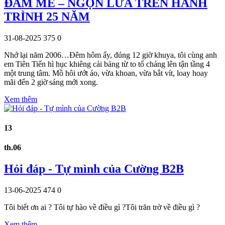
ĐAM MÊ – NGỌN LỬA TRÊN HÀNH
TRÌNH 25 NĂM
31-08-2025
375
0
Nhớ lại năm 2006…Đêm hôm ấy, đúng 12 giờ khuya, tôi cùng anh
em Tiên Tiến hì hục khiêng cái bảng từ to tổ chảng lên tận tầng 4
một trung tâm. Mồ hôi ướt áo, vừa khoan, vừa bắt vít, loay hoay
mãi đến 2 giờ sáng mới xong.
Xem thêm
13
th.06
Hỏi đáp - Tự mình của Cường B2B
13-06-2025
474
0
Tôi biết ơn ai ? Tôi tự hào về điều gì ?Tôi trăn trờ về điều gì ?
Xem thêm