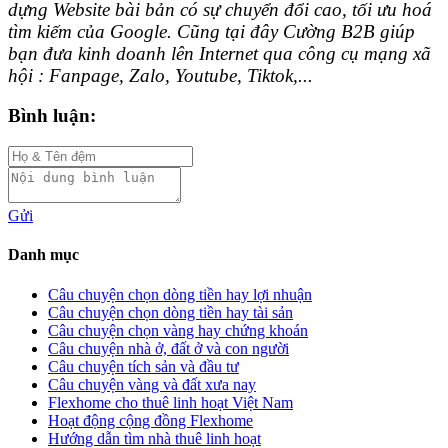
dựng Website bài bản có sự chuyển đổi cao, tối ưu hoá
tìm kiếm của Google. Cũng tại đây Cường B2B giúp
bạn đưa kinh doanh lên Internet qua công cụ mạng xã
hội : Fanpage, Zalo, Youtube, Tiktok,...
Bình luận:
Gửi
Danh mục
Câu chuyện chọn dòng tiền hay lợi nhuận
Câu chuyện chọn dòng tiền hay tài sản
Câu chuyện chọn vàng hay chứng khoán
Câu chuyện nhà ở, đất ở và con người
Câu chuyện tích sản và đầu tư
Câu chuyện vàng và đất xưa nay
Flexhome cho thuê linh hoạt Việt Nam
Hoạt động cộng đồng Flexhome
Hướng dẫn tìm nhà thuê linh hoạt