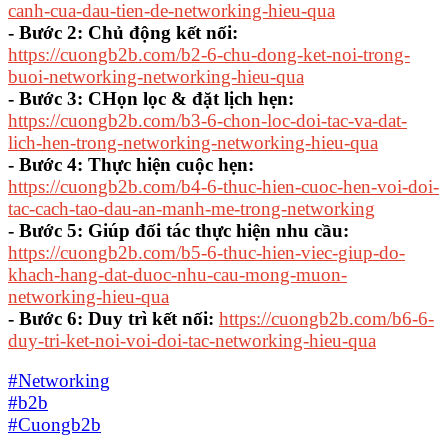
canh-cua-dau-tien-de-networking-hieu-qua
- Bước 2: Chủ động kết nối:
https://cuongb2b.com/b2-6-chu-dong-ket-noi-trong-
buoi-networking-networking-hieu-qua
- Bước 3: CHọn lọc & đặt lịch hẹn:
https://cuongb2b.com/b3-6-chon-loc-doi-tac-va-dat-
lich-hen-trong-networking-networking-hieu-qua
- Bước 4: Thực hiện cuộc hẹn:
https://cuongb2b.com/b4-6-thuc-hien-cuoc-hen-voi-doi-
tac-cach-tao-dau-an-manh-me-trong-networking
- Bước 5: Giúp đối tác thực hiện nhu cầu:
https://cuongb2b.com/b5-6-thuc-hien-viec-giup-do-
khach-hang-dat-duoc-nhu-cau-mong-muon-
networking-hieu-qua
- Bước 6: Duy trì kết nối:
https://cuongb2b.com/b6-6-
duy-tri-ket-noi-voi-doi-tac-networking-hieu-qua
#Networking
#b2b
#Cuongb2b