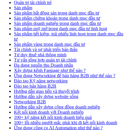
Quản trị tài chính trẻ
Sản phẩm
Sản phẩm bất động sản trong danh mục đầu tư
Sản phẩm chứng khoán trong danh mục đầu tư
Sản phẩm doanh nghiệp trong danh mục đầu tư
Sản phẩm quỹ mở trong danh mục đầu tư linh hoạt
Sản phẩm tiết kiệm, trái phiếu linh hoạt trong danh mục đầu
tư
Sản phẩm vàng trong danh mục đầu tư
Tài chính và sự phát triển bản thân
Tư duy thuê nhà thông minh
Tư vấn tổng hợp quản trị tài chính
Đa dạng nguồn thu Doanh nhân
Xây dựng kênh Fanpage như thế nào ?
Ứng dụng Networking để bán hàng B2B như thế nào ?
Đào tạo Kỹ năng networking
Đào tạo bán hàng B2B
Hướng dẫn giao tiếp và thuyết trình
Hướng dẫn xây dựng website sống
Networking B2B
Hướng dẫn xây dựng cộng đồng doanh nghiệp
Kết nối kinh doanh với Doanh nghiệp
100+ kỹ năng kết nối kinh doanh hiệu quả
100+ lỗi nhiều người mắc phải khi đi kết nối kinh doanh
Ứng dụng công cụ AI Automation như thế nào ?