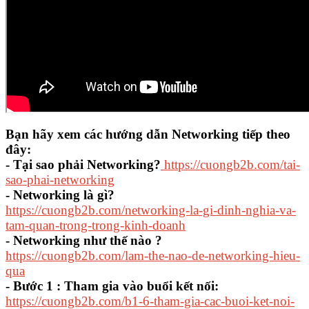
Bạn hãy xem các hướng dẫn Networking tiếp theo
đây:
- Tại sao phải Networking?
https://cuongb2b.com/tai-
sao-phai-networking
- Networking là gì?
https://cuongb2b.com/networking-la-gi-dinh-nghia-va-
tam-quan-trong-trong-kinh-doanh
- Networking như thế nào ?
https://cuongb2b.com/lam-the-nao-de-networking-hieu-
qua
- Bước 1 : Tham gia vào buổi kết nối:
https://cuongb2b.com/b1-6-tham-gia-cac-buoi-ket-noi-