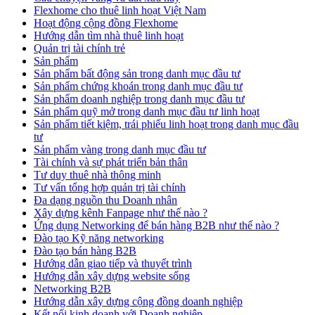
Flexhome cho thuê linh hoạt Việt Nam
Hoạt động cộng đồng Flexhome
Hướng dẫn tìm nhà thuê linh hoạt
Quản trị tài chính trẻ
Sản phẩm
Sản phẩm bất động sản trong danh mục đầu tư
Sản phẩm chứng khoán trong danh mục đầu tư
Sản phẩm doanh nghiệp trong danh mục đầu tư
Sản phẩm quỹ mở trong danh mục đầu tư linh hoạt
Sản phẩm tiết kiệm, trái phiếu linh hoạt trong danh mục đầu
tư
Sản phẩm vàng trong danh mục đầu tư
Tài chính và sự phát triển bản thân
Tư duy thuê nhà thông minh
Tư vấn tổng hợp quản trị tài chính
Đa dạng nguồn thu Doanh nhân
Xây dựng kênh Fanpage như thế nào ?
Ứng dụng Networking để bán hàng B2B như thế nào ?
Đào tạo Kỹ năng networking
Đào tạo bán hàng B2B
Hướng dẫn giao tiếp và thuyết trình
Hướng dẫn xây dựng website sống
Networking B2B
Hướng dẫn xây dựng cộng đồng doanh nghiệp
Kết nối kinh doanh với Doanh nghiệp