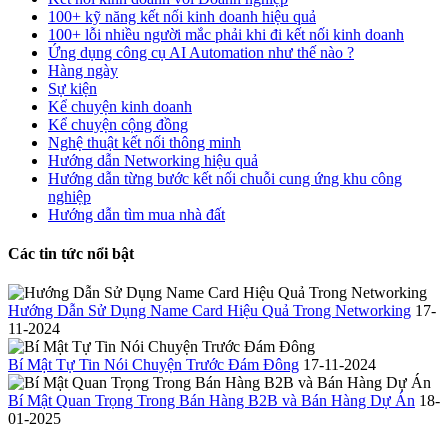
100+ kỹ năng kết nối kinh doanh hiệu quả
100+ lỗi nhiều người mắc phải khi đi kết nối kinh doanh
Ứng dụng công cụ AI Automation như thế nào ?
Hàng ngày
Sự kiện
Kể chuyện kinh doanh
Kể chuyện cộng đồng
Nghệ thuật kết nối thông minh
Hướng dẫn Networking hiệu quả
Hướng dẫn từng bước kết nối chuỗi cung ứng khu công
nghiệp
Hướng dẫn tìm mua nhà đất
Các tin tức nổi bật
Hướng Dẫn Sử Dụng Name Card Hiệu Quả Trong Networking
17-
11-2024
Bí Mật Tự Tin Nói Chuyện Trước Đám Đông
17-11-2024
Bí Mật Quan Trọng Trong Bán Hàng B2B và Bán Hàng Dự Án
18-
01-2025