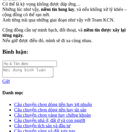
Có thể là kỳ vọng không được đáp ứng…
Những lúc như vậy,
niềm tin lung lay
, và nếu không xử lý khéo –
cộng đồng có thể rạn nứt.
Anh từng trải qua những giai đoạn như vậy với Team KCN.
Cộng đồng cần sự minh bạch, đối thoại, và
niềm tin được xây lại
từng ngày.
Nếu giữ được điều đó, mình sẽ đi xa cùng nhau.
Bình luận:
Gửi
Danh mục
Câu chuyện chọn dòng tiền hay lợi nhuận
Câu chuyện chọn dòng tiền hay tài sản
Câu chuyện chọn vàng hay chứng khoán
Câu chuyện nhà ở, đất ở và con người
Câu chuyện tích sản và đầu tư
Câu chuyện vàng và đất xưa nay