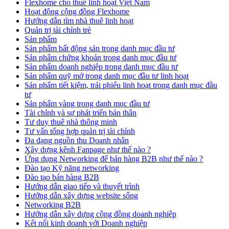
Flexhome cho thuê linh hoạt Việt Nam
Hoạt động cộng đồng Flexhome
Hướng dẫn tìm nhà thuê linh hoạt
Quản trị tài chính trẻ
Sản phẩm
Sản phẩm bất động sản trong danh mục đầu tư
Sản phẩm chứng khoán trong danh mục đầu tư
Sản phẩm doanh nghiệp trong danh mục đầu tư
Sản phẩm quỹ mở trong danh mục đầu tư linh hoạt
Sản phẩm tiết kiệm, trái phiếu linh hoạt trong danh mục đầu
tư
Sản phẩm vàng trong danh mục đầu tư
Tài chính và sự phát triển bản thân
Tư duy thuê nhà thông minh
Tư vấn tổng hợp quản trị tài chính
Đa dạng nguồn thu Doanh nhân
Xây dựng kênh Fanpage như thế nào ?
Ứng dụng Networking để bán hàng B2B như thế nào ?
Đào tạo Kỹ năng networking
Đào tạo bán hàng B2B
Hướng dẫn giao tiếp và thuyết trình
Hướng dẫn xây dựng website sống
Networking B2B
Hướng dẫn xây dựng cộng đồng doanh nghiệp
Kết nối kinh doanh với Doanh nghiệp