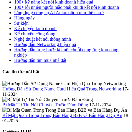
100+ kỹ năng kết nối kinh doanh hiệu quả
100+ lỗi nhiều người mắc phải khi đi kết nối kinh doanh
Ứng dụng công cụ AI Automation như thế nào ?
Hàng ngày
Sự kiện
Kể chuyện kinh doanh
Kể chuyện cộng đồng
Nghệ thuật kết nối thông minh
Hướng dẫn Networking hiệu quả
Hướng dẫn từng bước kết nối chuỗi cung ứng khu công
nghiệp
Hướng dẫn tìm mua nhà đất
Các tin tức nổi bật
Hướng Dẫn Sử Dụng Name Card Hiệu Quả Trong Networking
17-
11-2024
Bí Mật Tự Tin Nói Chuyện Trước Đám Đông
17-11-2024
Bí Mật Quan Trọng Trong Bán Hàng B2B và Bán Hàng Dự Án
18-
01-2025
Cường B2B