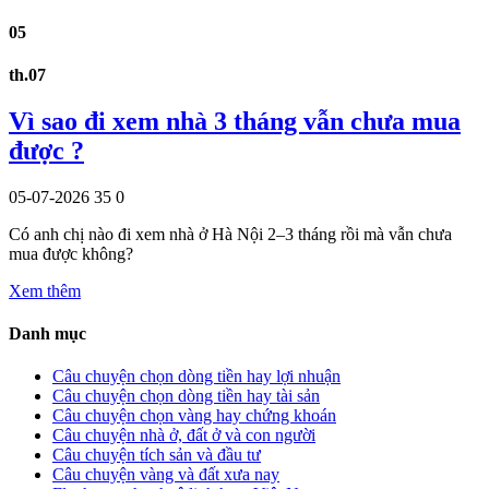
05
th.07
Vì sao đi xem nhà 3 tháng vẫn chưa mua
được ?
05-07-2026
35
0
Có anh chị nào đi xem nhà ở Hà Nội 2–3 tháng rồi mà vẫn chưa
mua được không?
Xem thêm
Danh mục
Câu chuyện chọn dòng tiền hay lợi nhuận
Câu chuyện chọn dòng tiền hay tài sản
Câu chuyện chọn vàng hay chứng khoán
Câu chuyện nhà ở, đất ở và con người
Câu chuyện tích sản và đầu tư
Câu chuyện vàng và đất xưa nay