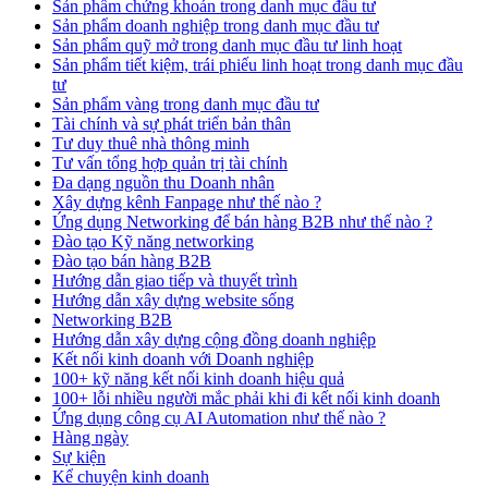
Sản phẩm chứng khoán trong danh mục đầu tư
Sản phẩm doanh nghiệp trong danh mục đầu tư
Sản phẩm quỹ mở trong danh mục đầu tư linh hoạt
Sản phẩm tiết kiệm, trái phiếu linh hoạt trong danh mục đầu
tư
Sản phẩm vàng trong danh mục đầu tư
Tài chính và sự phát triển bản thân
Tư duy thuê nhà thông minh
Tư vấn tổng hợp quản trị tài chính
Đa dạng nguồn thu Doanh nhân
Xây dựng kênh Fanpage như thế nào ?
Ứng dụng Networking để bán hàng B2B như thế nào ?
Đào tạo Kỹ năng networking
Đào tạo bán hàng B2B
Hướng dẫn giao tiếp và thuyết trình
Hướng dẫn xây dựng website sống
Networking B2B
Hướng dẫn xây dựng cộng đồng doanh nghiệp
Kết nối kinh doanh với Doanh nghiệp
100+ kỹ năng kết nối kinh doanh hiệu quả
100+ lỗi nhiều người mắc phải khi đi kết nối kinh doanh
Ứng dụng công cụ AI Automation như thế nào ?
Hàng ngày
Sự kiện
Kể chuyện kinh doanh