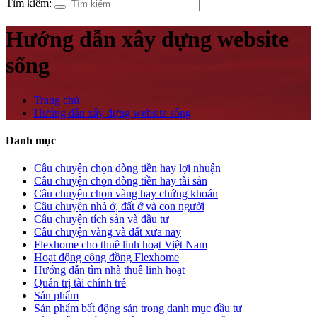
Tìm kiếm:
Hướng dẫn xây dựng website
sống
Trang chủ
Hướng dẫn xây dựng website sống
Danh mục
Câu chuyện chọn dòng tiền hay lợi nhuận
Câu chuyện chọn dòng tiền hay tài sản
Câu chuyện chọn vàng hay chứng khoán
Câu chuyện nhà ở, đất ở và con người
Câu chuyện tích sản và đầu tư
Câu chuyện vàng và đất xưa nay
Flexhome cho thuê linh hoạt Việt Nam
Hoạt động cộng đồng Flexhome
Hướng dẫn tìm nhà thuê linh hoạt
Quản trị tài chính trẻ
Sản phẩm
Sản phẩm bất động sản trong danh mục đầu tư