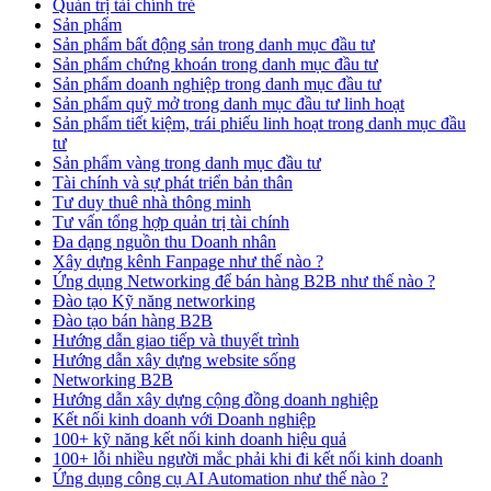
Quản trị tài chính trẻ
Sản phẩm
Sản phẩm bất động sản trong danh mục đầu tư
Sản phẩm chứng khoán trong danh mục đầu tư
Sản phẩm doanh nghiệp trong danh mục đầu tư
Sản phẩm quỹ mở trong danh mục đầu tư linh hoạt
Sản phẩm tiết kiệm, trái phiếu linh hoạt trong danh mục đầu
tư
Sản phẩm vàng trong danh mục đầu tư
Tài chính và sự phát triển bản thân
Tư duy thuê nhà thông minh
Tư vấn tổng hợp quản trị tài chính
Đa dạng nguồn thu Doanh nhân
Xây dựng kênh Fanpage như thế nào ?
Ứng dụng Networking để bán hàng B2B như thế nào ?
Đào tạo Kỹ năng networking
Đào tạo bán hàng B2B
Hướng dẫn giao tiếp và thuyết trình
Hướng dẫn xây dựng website sống
Networking B2B
Hướng dẫn xây dựng cộng đồng doanh nghiệp
Kết nối kinh doanh với Doanh nghiệp
100+ kỹ năng kết nối kinh doanh hiệu quả
100+ lỗi nhiều người mắc phải khi đi kết nối kinh doanh
Ứng dụng công cụ AI Automation như thế nào ?