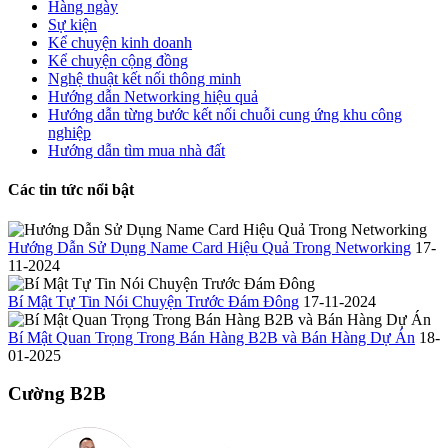
Hàng ngày
Sự kiện
Kể chuyện kinh doanh
Kể chuyện cộng đồng
Nghệ thuật kết nối thông minh
Hướng dẫn Networking hiệu quả
Hướng dẫn từng bước kết nối chuỗi cung ứng khu công
nghiệp
Hướng dẫn tìm mua nhà đất
Các tin tức nổi bật
Hướng Dẫn Sử Dụng Name Card Hiệu Quả Trong Networking
17-
11-2024
Bí Mật Tự Tin Nói Chuyện Trước Đám Đông
17-11-2024
Bí Mật Quan Trọng Trong Bán Hàng B2B và Bán Hàng Dự Án
18-
01-2025
Cường B2B