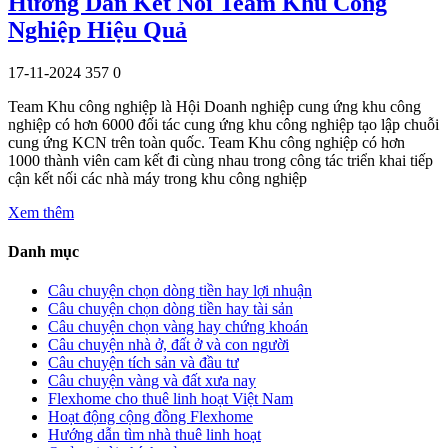
Hướng Dẫn Kết Nối Team Khu Công
Nghiệp Hiệu Quả
17-11-2024
357
0
Team Khu công nghiệp là Hội Doanh nghiệp cung ứng khu công
nghiệp có hơn 6000 đối tác cung ứng khu công nghiệp tạo lập chuỗi
cung ứng KCN trên toàn quốc. Team Khu công nghiệp có hơn
1000 thành viên cam kết đi cùng nhau trong công tác triển khai tiếp
cận kết nối các nhà máy trong khu công nghiệp
Xem thêm
Danh mục
Câu chuyện chọn dòng tiền hay lợi nhuận
Câu chuyện chọn dòng tiền hay tài sản
Câu chuyện chọn vàng hay chứng khoán
Câu chuyện nhà ở, đất ở và con người
Câu chuyện tích sản và đầu tư
Câu chuyện vàng và đất xưa nay
Flexhome cho thuê linh hoạt Việt Nam
Hoạt động cộng đồng Flexhome
Hướng dẫn tìm nhà thuê linh hoạt