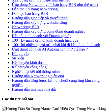
Xây dựng kênh Fanpage như thế nào ?
Ứng dụng Networking để bán hàng B2B như thế nào ?
Đào tạo Kỹ năng networking
Đào tạo bán hàng B2B
Hướng dẫn giao tiếp và thuyết trình
Hướng dẫn xây dựng website sống
Networking B2B
Hướng dẫn xây dựng cộng đồng doanh nghiệp
Kết nối kinh doanh với Doanh nghiệp
100+ kỹ năng kết nối kinh doanh hiệu quả
100+ lỗi nhiều người mắc phải khi đi kết nối kinh doanh
Ứng dụng công cụ AI Automation như thế nào ?
Hàng ngày
Sự kiện
Kể chuyện kinh doanh
Kể chuyện cộng đồng
Nghệ thuật kết nối thông minh
Hướng dẫn Networking hiệu quả
Hướng dẫn từng bước kết nối chuỗi cung ứng khu công
nghiệp
Hướng dẫn tìm mua nhà đất
Các tin tức nổi bật