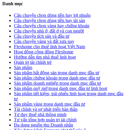
Danh mục
Câu chuyện chọn dòng tiền hay lợi nhuận
Câu chuyện chọn dòng tiền hay tài sản
Câu chuyện chọn vàng hay chứng khoán
Câu chuyện nhà ở, đất ở và con người
Câu chuyện tích sản và đầu tư
Câu chuyện vàng và đất xưa nay
Flexhome cho thuê linh hoạt Việt Nam
Hoạt động cộng đồng Flexhome
Hướng dẫn tìm nhà thuê linh hoạt
Quản trị tài chính trẻ
Sản phẩm
Sản phẩm bất động sản trong danh mục đầu tư
Sản phẩm chứng khoán trong danh mục đầu tư
Sản phẩm doanh nghiệp trong danh mục đầu tư
Sản phẩm quỹ mở trong danh mục đầu tư linh hoạt
Sản phẩm tiết kiệm, trái phiếu linh hoạt trong danh mục đầu
tư
Sản phẩm vàng trong danh mục đầu tư
Tài chính và sự phát triển bản thân
Tư duy thuê nhà thông minh
Tư vấn tổng hợp quản trị tài chính
Đa dạng nguồn thu Doanh nhân