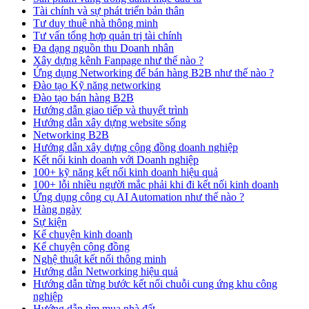
Tài chính và sự phát triển bản thân
Tư duy thuê nhà thông minh
Tư vấn tổng hợp quản trị tài chính
Đa dạng nguồn thu Doanh nhân
Xây dựng kênh Fanpage như thế nào ?
Ứng dụng Networking để bán hàng B2B như thế nào ?
Đào tạo Kỹ năng networking
Đào tạo bán hàng B2B
Hướng dẫn giao tiếp và thuyết trình
Hướng dẫn xây dựng website sống
Networking B2B
Hướng dẫn xây dựng cộng đồng doanh nghiệp
Kết nối kinh doanh với Doanh nghiệp
100+ kỹ năng kết nối kinh doanh hiệu quả
100+ lỗi nhiều người mắc phải khi đi kết nối kinh doanh
Ứng dụng công cụ AI Automation như thế nào ?
Hàng ngày
Sự kiện
Kể chuyện kinh doanh
Kể chuyện cộng đồng
Nghệ thuật kết nối thông minh
Hướng dẫn Networking hiệu quả
Hướng dẫn từng bước kết nối chuỗi cung ứng khu công
nghiệp
Hướng dẫn tìm mua nhà đất