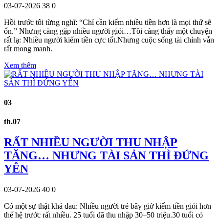
03-07-2026
38
0
Hồi trước tôi từng nghĩ: “Chỉ cần kiếm nhiều tiền hơn là mọi thứ sẽ
ổn.” Nhưng càng gặp nhiều người giỏi…Tôi càng thấy một chuyện
rất lạ: Nhiều người kiếm tiền cực tốt.Nhưng cuộc sống tài chính vẫn
rất mong manh.
Xem thêm
03
th.07
RẤT NHIỀU NGƯỜI THU NHẬP
TĂNG… NHƯNG TÀI SẢN THÌ ĐỨNG
YÊN
03-07-2026
40
0
Có một sự thật khá đau: Nhiều người trẻ bây giờ kiếm tiền giỏi hơn
thế hệ trước rất nhiều. 25 tuổi đã thu nhập 30–50 triệu.30 tuổi có