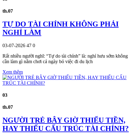
th.07
TỰ DO TÀI CHÍNH KHÔNG PHẢI
NGHỈ LÀM
03-07-2026
47
0
Rất nhiều người nghĩ: “Tự do tài chính” là: nghỉ hưu sớm không
cần làm gì nằm chơi cả ngày bỏ việc đi du lịch
Xem thêm
03
th.07
NGƯỜI TRẺ BÂY GIỜ THIẾU TIỀN,
HAY THIẾU CẤU TRÚC TÀI CHÍNH?