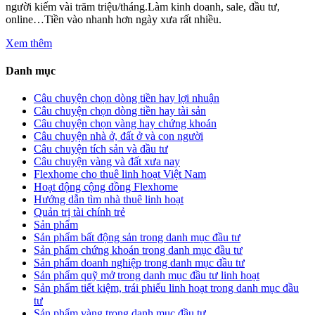
người kiếm vài trăm triệu/tháng.Làm kinh doanh, sale, đầu tư,
online…Tiền vào nhanh hơn ngày xưa rất nhiều.
Xem thêm
Danh mục
Câu chuyện chọn dòng tiền hay lợi nhuận
Câu chuyện chọn dòng tiền hay tài sản
Câu chuyện chọn vàng hay chứng khoán
Câu chuyện nhà ở, đất ở và con người
Câu chuyện tích sản và đầu tư
Câu chuyện vàng và đất xưa nay
Flexhome cho thuê linh hoạt Việt Nam
Hoạt động cộng đồng Flexhome
Hướng dẫn tìm nhà thuê linh hoạt
Quản trị tài chính trẻ
Sản phẩm
Sản phẩm bất động sản trong danh mục đầu tư
Sản phẩm chứng khoán trong danh mục đầu tư
Sản phẩm doanh nghiệp trong danh mục đầu tư
Sản phẩm quỹ mở trong danh mục đầu tư linh hoạt
Sản phẩm tiết kiệm, trái phiếu linh hoạt trong danh mục đầu
tư
Sản phẩm vàng trong danh mục đầu tư