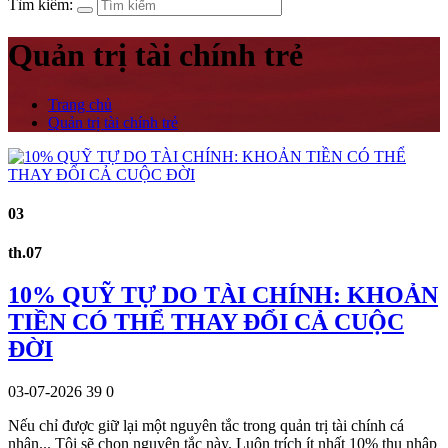
Tìm kiếm:
Quản trị tài chính trẻ
Trang chủ
Quản trị tài chính trẻ
03
th.07
10% QUỸ TỰ DO TÀI CHÍNH: KHOẢN
TIỀN CÓ THỂ THAY ĐỔI CẢ CUỘC
ĐỜI
03-07-2026
39
0
Nếu chỉ được giữ lại một nguyên tắc trong quản trị tài chính cá
nhân... Tôi sẽ chọn nguyên tắc này. Luôn trích ít nhất 10% thu nhập