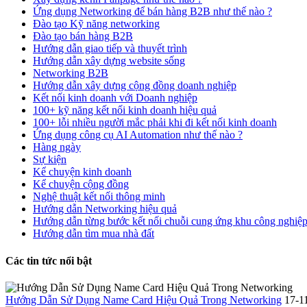
Ứng dụng Networking để bán hàng B2B như thế nào ?
Đào tạo Kỹ năng networking
Đào tạo bán hàng B2B
Hướng dẫn giao tiếp và thuyết trình
Hướng dẫn xây dựng website sống
Networking B2B
Hướng dẫn xây dựng cộng đồng doanh nghiệp
Kết nối kinh doanh với Doanh nghiệp
100+ kỹ năng kết nối kinh doanh hiệu quả
100+ lỗi nhiều người mắc phải khi đi kết nối kinh doanh
Ứng dụng công cụ AI Automation như thế nào ?
Hàng ngày
Sự kiện
Kể chuyện kinh doanh
Kể chuyện cộng đồng
Nghệ thuật kết nối thông minh
Hướng dẫn Networking hiệu quả
Hướng dẫn từng bước kết nối chuỗi cung ứng khu công nghiệ
Hướng dẫn tìm mua nhà đất
Các tin tức nổi bật
Hướng Dẫn Sử Dụng Name Card Hiệu Quả Trong Networking
17-1