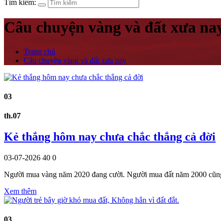
Tìm kiếm:
Câu chuyện vàng và đất xưa na
Trang chủ
Câu chuyện vàng và đất xưa nay
03
th.07
Kẻ thắng hôm nay chưa chắc thắng cả đời
03-07-2026
40
0
Người mua vàng năm 2020 đang cười. Người mua đất năm 2000 cũng
Xem thêm
03