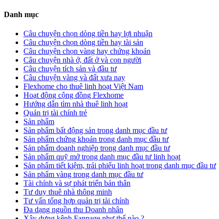
Danh mục
Câu chuyện chọn dòng tiền hay lợi nhuận
Câu chuyện chọn dòng tiền hay tài sản
Câu chuyện chọn vàng hay chứng khoán
Câu chuyện nhà ở, đất ở và con người
Câu chuyện tích sản và đầu tư
Câu chuyện vàng và đất xưa nay
Flexhome cho thuê linh hoạt Việt Nam
Hoạt động cộng đồng Flexhome
Hướng dẫn tìm nhà thuê linh hoạt
Quản trị tài chính trẻ
Sản phẩm
Sản phẩm bất động sản trong danh mục đầu tư
Sản phẩm chứng khoán trong danh mục đầu tư
Sản phẩm doanh nghiệp trong danh mục đầu tư
Sản phẩm quỹ mở trong danh mục đầu tư linh hoạt
Sản phẩm tiết kiệm, trái phiếu linh hoạt trong danh mục đầu tư
Sản phẩm vàng trong danh mục đầu tư
Tài chính và sự phát triển bản thân
Tư duy thuê nhà thông minh
Tư vấn tổng hợp quản trị tài chính
Đa dạng nguồn thu Doanh nhân
Xây dựng kênh Fanpage như thế nào ?