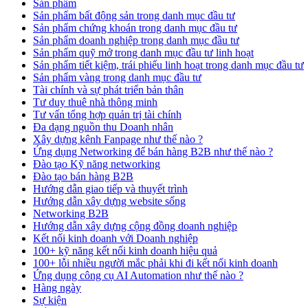
Sản phẩm
Sản phẩm bất động sản trong danh mục đầu tư
Sản phẩm chứng khoán trong danh mục đầu tư
Sản phẩm doanh nghiệp trong danh mục đầu tư
Sản phẩm quỹ mở trong danh mục đầu tư linh hoạt
Sản phẩm tiết kiệm, trái phiếu linh hoạt trong danh mục đầu tư
Sản phẩm vàng trong danh mục đầu tư
Tài chính và sự phát triển bản thân
Tư duy thuê nhà thông minh
Tư vấn tổng hợp quản trị tài chính
Đa dạng nguồn thu Doanh nhân
Xây dựng kênh Fanpage như thế nào ?
Ứng dụng Networking để bán hàng B2B như thế nào ?
Đào tạo Kỹ năng networking
Đào tạo bán hàng B2B
Hướng dẫn giao tiếp và thuyết trình
Hướng dẫn xây dựng website sống
Networking B2B
Hướng dẫn xây dựng cộng đồng doanh nghiệp
Kết nối kinh doanh với Doanh nghiệp
100+ kỹ năng kết nối kinh doanh hiệu quả
100+ lỗi nhiều người mắc phải khi đi kết nối kinh doanh
Ứng dụng công cụ AI Automation như thế nào ?
Hàng ngày
Sự kiện