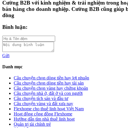
Cường B2B với kinh nghiệm & trải nghiệm trong hoạ
bán hàng cho doanh nghiệp. Cường B2B cũng giúp bạ
đồng
Bình luận:
Gửi
Danh mục
Câu chuyện chọn dòng tiền hay lợi nhuận
Câu chuyện chọn dòng tiền hay tài sản
Câu chuyện chọn vàng hay chứng khoán
Câu chuyện nhà ở, đất ở và con người
Câu chuyện tích sản và đầu tư
Câu chuyện vàng và đất xưa nay
Flexhome cho thuê linh hoạt Việt Nam
Hoạt động cộng đồng Flexhome
Hướng dẫn tìm nhà thuê linh hoạt
Quản trị tài chính trẻ