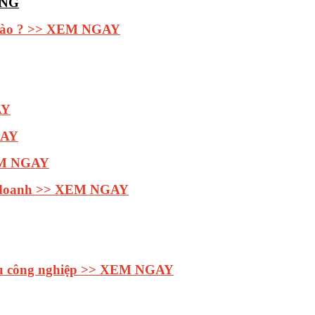
ÀNG
 nào ? >> XEM NGAY
AY
GAY
XEM NGAY
inh doanh >> XEM NGAY
khu công nghiệp >> XEM NGAY