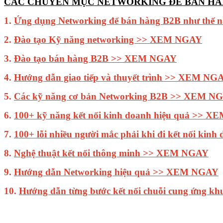
CÁC CHUYÊN MỤC NETWORKING ĐỂ BÁN H
1.
Ứng dụng Networking để bán hàng B2B như thế
2.
Đào tạo Kỹ năng networking >> XEM NGAY
3.
Đào tạo bán hàng B2B >> XEM NGAY
4.
Hướng dẫn giao tiếp và thuyết trình >> XEM NG
5.
Các kỹ năng cơ bản Networking B2B >> XEM N
6.
100+ kỹ năng kết nối kinh doanh hiệu quả >> 
7.
100+ lỗi nhiều người mắc phải khi đi kết nối k
8.
Nghệ thuật kết nối thông minh >> XEM NGAY
9.
Hướng dẫn Networking hiệu quả >> XEM NGAY
10.
Hướng dẫn từng bước kết nối chuỗi cung ứng 