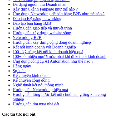
Đa dạng nguồn thu Doanh nhân
Xây dựng kênh Fanpage như thế nào ?
Ứng dụng Networking để bán hàng B2B như thế nào ?
Đào tạo Kỹ năng networking
Đào tạo bán hàng B2B
Hướng dẫn giao tiếp và thuyết trình
Hướng dẫn xây dựng website sống
Networking B2B
Hướng dẫn xây dựng cộng đồng doanh nghiệp
Kết nối kinh doanh với Doanh nghiệp
100+ kỹ năng kết nối kinh doanh hiệu quả
100+ lỗi nhiều người mắc phải khi đi kết nối kinh doanh
Ứng dụng công cụ AI Automation như thế nào ?
Hàng ngày
Sự kiện
Kể chuyện kinh doanh
Kể chuyện cộng đồng
Nghệ thuật kết nối thông minh
Hướng dẫn Networking hiệu quả
Hướng dẫn từng bước kết nối chuỗi cung ứng khu công
nghiệp
Hướng dẫn tìm mua nhà đất
Các tin tức nổi bật