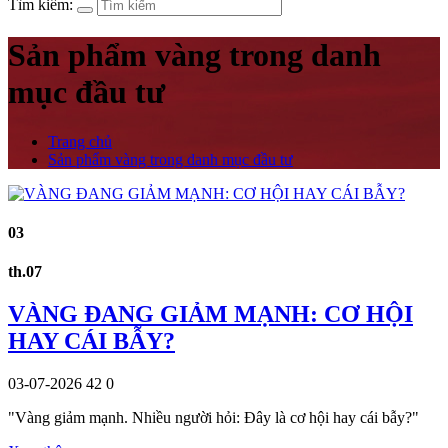
Tìm kiếm:
Sản phẩm vàng trong danh
mục đầu tư
Trang chủ
Sản phẩm vàng trong danh mục đầu tư
03
th.07
VÀNG ĐANG GIẢM MẠNH: CƠ HỘI
HAY CÁI BẪY?
03-07-2026
42
0
"Vàng giảm mạnh. Nhiều người hỏi: Đây là cơ hội hay cái bẫy?"