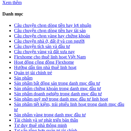
Xem thêm
Danh mục
Câu chuyện chọn dòng tiền hay lợi nhuận
Câu chuyện chọn dòng tiền hay tài sản
Câu chuyện chọn vàng hay chứng khoán
Câu chuyện nhà ở, đất ở và con người
Câu chuyện tích sản và đầu tư
Câu chuyện vàng và đất xưa nay
Flexhome cho thuê linh hoạt Việt Nam
Hoạt động cộng đồng Flexhome
Hướng dẫn tìm nhà thuê linh hoạt
Quản trị tài chính trẻ
Sản phẩm
Sản phẩm bất động sản trong danh mục đầu tư
Sản phẩm chứng khoán trong danh mục đầu tư
Sản phẩm doanh nghiệp trong danh mục đầu tư
Sản phẩm quỹ mở trong danh mục đầu tư linh hoạt
Sản phẩm tiết kiệm, trái phiếu linh hoạt trong danh mục đầu
tư
Sản phẩm vàng trong danh mục đầu tư
Tài chính và sự phát triển bản thân
Tư duy thuê nhà thông minh
Tư vấn tổng hợp quản trị tài chính