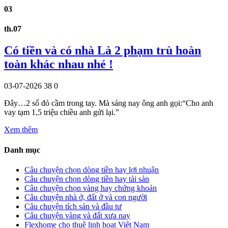
03
th.07
Có tiền và có nhà Là 2 phạm trù hoàn
toàn khác nhau nhé !
03-07-2026
38
0
Đây…2 sổ đỏ cầm trong tay. Mà sáng nay ông anh gọi:“Cho anh
vay tạm 1,5 triệu chiều anh gửi lại.”
Xem thêm
Danh mục
Câu chuyện chọn dòng tiền hay lợi nhuận
Câu chuyện chọn dòng tiền hay tài sản
Câu chuyện chọn vàng hay chứng khoán
Câu chuyện nhà ở, đất ở và con người
Câu chuyện tích sản và đầu tư
Câu chuyện vàng và đất xưa nay
Flexhome cho thuê linh hoạt Việt Nam