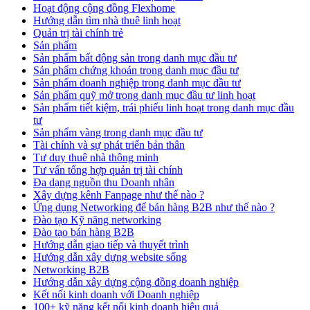
Hoạt động cộng đồng Flexhome
Hướng dẫn tìm nhà thuê linh hoạt
Quản trị tài chính trẻ
Sản phẩm
Sản phẩm bất động sản trong danh mục đầu tư
Sản phẩm chứng khoán trong danh mục đầu tư
Sản phẩm doanh nghiệp trong danh mục đầu tư
Sản phẩm quỹ mở trong danh mục đầu tư linh hoạt
Sản phẩm tiết kiệm, trái phiếu linh hoạt trong danh mục đầu
tư
Sản phẩm vàng trong danh mục đầu tư
Tài chính và sự phát triển bản thân
Tư duy thuê nhà thông minh
Tư vấn tổng hợp quản trị tài chính
Đa dạng nguồn thu Doanh nhân
Xây dựng kênh Fanpage như thế nào ?
Ứng dụng Networking để bán hàng B2B như thế nào ?
Đào tạo Kỹ năng networking
Đào tạo bán hàng B2B
Hướng dẫn giao tiếp và thuyết trình
Hướng dẫn xây dựng website sống
Networking B2B
Hướng dẫn xây dựng cộng đồng doanh nghiệp
Kết nối kinh doanh với Doanh nghiệp
100+ kỹ năng kết nối kinh doanh hiệu quả