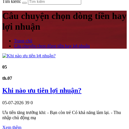
Tìm kiếm:
Câu chuyện chọn dòng tiền hay
lợi nhuận
Trang chủ
Câu chuyện chọn dòng tiền hay lợi nhuận
05
th.07
Khi nào ưu tiên lợi nhuận?
05-07-2026
39
0
Ưu tiên tăng trưởng khi: - Bạn còn trẻ Có khả năng làm lại. - Thu
nhập chủ động mạ
Xem thêm