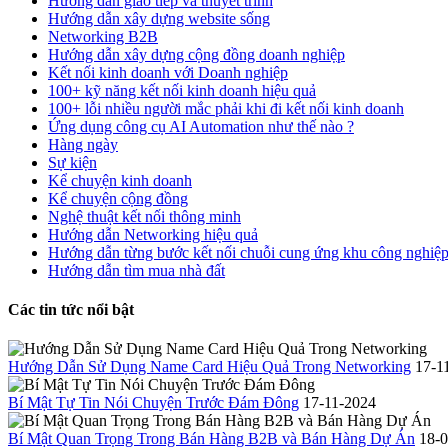
Hướng dẫn giao tiếp và thuyết trình
Hướng dẫn xây dựng website sống
Networking B2B
Hướng dẫn xây dựng cộng đồng doanh nghiệp
Kết nối kinh doanh với Doanh nghiệp
100+ kỹ năng kết nối kinh doanh hiệu quả
100+ lỗi nhiều người mắc phải khi đi kết nối kinh doanh
Ứng dụng công cụ AI Automation như thế nào ?
Hàng ngày
Sự kiện
Kể chuyện kinh doanh
Kể chuyện cộng đồng
Nghệ thuật kết nối thông minh
Hướng dẫn Networking hiệu quả
Hướng dẫn từng bước kết nối chuỗi cung ứng khu công nghiệ
Hướng dẫn tìm mua nhà đất
Các tin tức nổi bật
Hướng Dẫn Sử Dụng Name Card Hiệu Quả Trong Networking
17-1
Bí Mật Tự Tin Nói Chuyện Trước Đám Đông
17-11-2024
Bí Mật Quan Trọng Trong Bán Hàng B2B và Bán Hàng Dự Án
18-