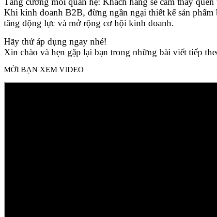
Tăng cường mối quan hệ: Khách hàng sẽ cảm thấy quen t
Khi kinh doanh B2B, đừng ngần ngại thiết kế sản phẩm b
tăng động lực và mở rộng cơ hội kinh doanh.
Hãy thử áp dụng ngay nhé!
Xin chào và hẹn gặp lại bạn trong những bài viết tiếp t
MỜI BẠN XEM VIDEO