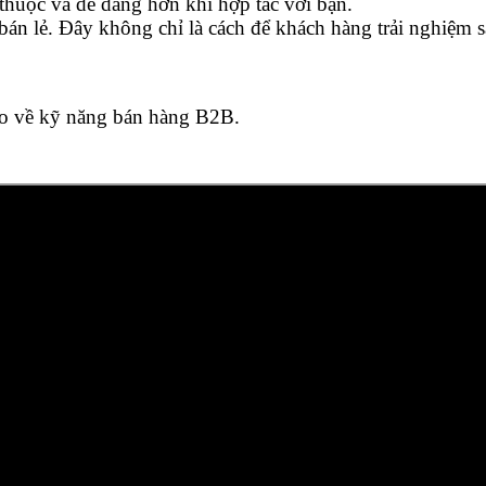
huộc và dễ dàng hơn khi hợp tác với bạn.
án lẻ. Đây không chỉ là cách để khách hàng trải nghiệm 
heo về kỹ năng bán hàng B2B.