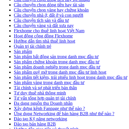
Câu chuyện chọn dòng tiền hay tài sản
Câu chuyện chọn vàng hay chứng khoán
Câu chuyện nhà ở, đất ở và con người
Câu chuyện tích sản và đầu tư
Câu chuyện vàng và đất xưa nay
Flexhome cho thuê linh hoạt Việt Nam
Hoạt động cộng đồng Flexhome
Hướng dẫn tìm nhà thuê linh hoạt
Quản trị tài chính trẻ
Sản phẩm
Sản phẩm bất động sản trong danh mục đầu tư
Sản phẩm chứng khoán trong danh mục đầu tư
Sản phẩm doanh nghiệp trong danh mục đầu tư
Sản phẩm quỹ mở trong danh mục đầu tư linh hoạt
Sản phẩm tiết kiệm, trái phiếu linh hoạt trong danh mục đầu tư
Sản phẩm vàng trong danh mục đầu tư
Tài chính và sự phát triển bản thân
Tư duy thuê nhà thông minh
Tư vấn tổng hợp quản trị tài chính
Đa dạng nguồn thu Doanh nhân
Xây dựng kênh Fanpage như thế nào ?
Ứng dụng Networking để bán hàng B2B như thế nào ?
Đào tạo Kỹ năng networking
Đào tạo bán hàng B2B