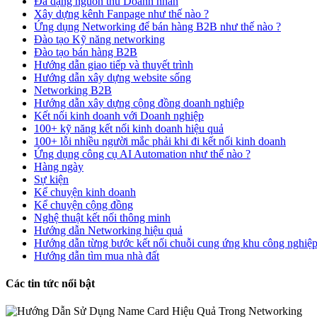
Đa dạng nguồn thu Doanh nhân
Xây dựng kênh Fanpage như thế nào ?
Ứng dụng Networking để bán hàng B2B như thế nào ?
Đào tạo Kỹ năng networking
Đào tạo bán hàng B2B
Hướng dẫn giao tiếp và thuyết trình
Hướng dẫn xây dựng website sống
Networking B2B
Hướng dẫn xây dựng cộng đồng doanh nghiệp
Kết nối kinh doanh với Doanh nghiệp
100+ kỹ năng kết nối kinh doanh hiệu quả
100+ lỗi nhiều người mắc phải khi đi kết nối kinh doanh
Ứng dụng công cụ AI Automation như thế nào ?
Hàng ngày
Sự kiện
Kể chuyện kinh doanh
Kể chuyện cộng đồng
Nghệ thuật kết nối thông minh
Hướng dẫn Networking hiệu quả
Hướng dẫn từng bước kết nối chuỗi cung ứng khu công nghiệ
Hướng dẫn tìm mua nhà đất
Các tin tức nổi bật