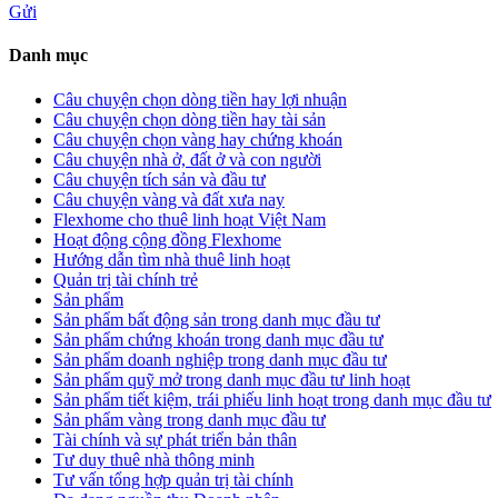
Gửi
Danh mục
Câu chuyện chọn dòng tiền hay lợi nhuận
Câu chuyện chọn dòng tiền hay tài sản
Câu chuyện chọn vàng hay chứng khoán
Câu chuyện nhà ở, đất ở và con người
Câu chuyện tích sản và đầu tư
Câu chuyện vàng và đất xưa nay
Flexhome cho thuê linh hoạt Việt Nam
Hoạt động cộng đồng Flexhome
Hướng dẫn tìm nhà thuê linh hoạt
Quản trị tài chính trẻ
Sản phẩm
Sản phẩm bất động sản trong danh mục đầu tư
Sản phẩm chứng khoán trong danh mục đầu tư
Sản phẩm doanh nghiệp trong danh mục đầu tư
Sản phẩm quỹ mở trong danh mục đầu tư linh hoạt
Sản phẩm tiết kiệm, trái phiếu linh hoạt trong danh mục đầu tư
Sản phẩm vàng trong danh mục đầu tư
Tài chính và sự phát triển bản thân
Tư duy thuê nhà thông minh
Tư vấn tổng hợp quản trị tài chính