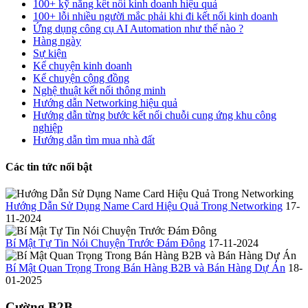
100+ kỹ năng kết nối kinh doanh hiệu quả
100+ lỗi nhiều người mắc phải khi đi kết nối kinh doanh
Ứng dụng công cụ AI Automation như thế nào ?
Hàng ngày
Sự kiện
Kể chuyện kinh doanh
Kể chuyện cộng đồng
Nghệ thuật kết nối thông minh
Hướng dẫn Networking hiệu quả
Hướng dẫn từng bước kết nối chuỗi cung ứng khu công
nghiệp
Hướng dẫn tìm mua nhà đất
Các tin tức nổi bật
Hướng Dẫn Sử Dụng Name Card Hiệu Quả Trong Networking
17-
11-2024
Bí Mật Tự Tin Nói Chuyện Trước Đám Đông
17-11-2024
Bí Mật Quan Trọng Trong Bán Hàng B2B và Bán Hàng Dự Án
18-
01-2025
Cường B2B