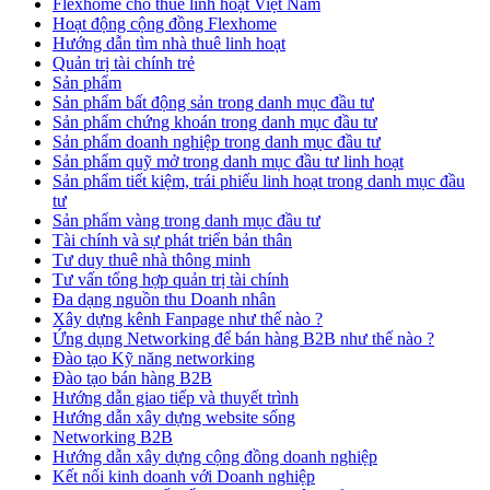
Flexhome cho thuê linh hoạt Việt Nam
Hoạt động cộng đồng Flexhome
Hướng dẫn tìm nhà thuê linh hoạt
Quản trị tài chính trẻ
Sản phẩm
Sản phẩm bất động sản trong danh mục đầu tư
Sản phẩm chứng khoán trong danh mục đầu tư
Sản phẩm doanh nghiệp trong danh mục đầu tư
Sản phẩm quỹ mở trong danh mục đầu tư linh hoạt
Sản phẩm tiết kiệm, trái phiếu linh hoạt trong danh mục đầu
tư
Sản phẩm vàng trong danh mục đầu tư
Tài chính và sự phát triển bản thân
Tư duy thuê nhà thông minh
Tư vấn tổng hợp quản trị tài chính
Đa dạng nguồn thu Doanh nhân
Xây dựng kênh Fanpage như thế nào ?
Ứng dụng Networking để bán hàng B2B như thế nào ?
Đào tạo Kỹ năng networking
Đào tạo bán hàng B2B
Hướng dẫn giao tiếp và thuyết trình
Hướng dẫn xây dựng website sống
Networking B2B
Hướng dẫn xây dựng cộng đồng doanh nghiệp
Kết nối kinh doanh với Doanh nghiệp