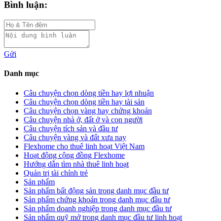
Bình luận:
Gửi
Danh mục
Câu chuyện chọn dòng tiền hay lợi nhuận
Câu chuyện chọn dòng tiền hay tài sản
Câu chuyện chọn vàng hay chứng khoán
Câu chuyện nhà ở, đất ở và con người
Câu chuyện tích sản và đầu tư
Câu chuyện vàng và đất xưa nay
Flexhome cho thuê linh hoạt Việt Nam
Hoạt động cộng đồng Flexhome
Hướng dẫn tìm nhà thuê linh hoạt
Quản trị tài chính trẻ
Sản phẩm
Sản phẩm bất động sản trong danh mục đầu tư
Sản phẩm chứng khoán trong danh mục đầu tư
Sản phẩm doanh nghiệp trong danh mục đầu tư
Sản phẩm quỹ mở trong danh mục đầu tư linh hoạt