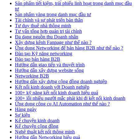
Sản phẩm tiết kiệm, trái phiếu linh hoạt trong danh mục đầu
tư
Sản phẩm vàng trong danh mục đầu tư
Tài chính và sự phát triển bản thân
Tư duy thuê nhà thông minh
Tư vấn tổng hợp quản trị tài chính
Đa dạng nguồn thu Doanh nhân
Xây dựng kênh Fanpage như thế nào ?
Ứng dụng Networking để bán hàng B2B như thế nào ?
Đào tạo Kỹ năng networking
Đào tạo bán hàng B2B
Hướng dẫn giao tiếp và thuyết trình
Hướng dẫn xây dựng website sống
Networking B2B
Hướng dẫn xây dựng cộng đồng doanh nghiệp
Kết nối kinh doanh với Doanh nghiệp
100+ kỹ năng kết nối kinh doanh hiệu quả
100+ lỗi nhiều người mắc phải khi đi kết nối kinh doanh
Ứng dụng công cụ AI Automation như thế nào ?
Hàng ngày
Sự kiện
Kể chuyện kinh doanh
Kể chuyện cộng đồng
Nghệ thuật kết nối thông minh
Hướng dẫn Networking hiệu quả