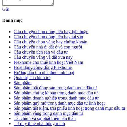
Gửi
Danh mục
Câu chuyện chọn dòng tiền hay lợi nhuận
Câu chuyện chọn dòng tiền hay tài sản
Câu chuyện chọn vàng hay chứng khoán
Câu chuyện nhà ở, đất ở và con người
Câu chuyện tích sản và đầu tư
Câu chuyện vàng và đất xưa nay
Flexhome cho thuê linh hoạt Việt Nam
Hoạt động cộng đồng Flexhome
Hướng dẫn tìm nhà thuê linh hoạt
Quản trị tài chính trẻ
Sản phẩm
Sản phẩm bất động sản trong danh mục đầu tư
Sản phẩm chứng khoán trong danh mục đầu tư
Sản phẩm doanh nghiệp trong danh mục đầu tư
Sản phẩm quỹ mở trong danh mục đầu tư linh hoạt
Sản phẩm tiết kiệm, trái phiếu linh hoạt trong danh mục đầu tư
Sản phẩm vàng trong danh mục đầu tư
Tài chính và sự phát triển bản thân
Tư duy thuê nhà thông minh