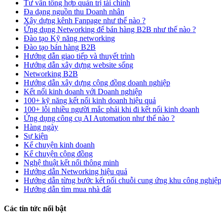
Tư vấn tổng hợp quản trị tài chính
Đa dạng nguồn thu Doanh nhân
Xây dựng kênh Fanpage như thế nào ?
Ứng dụng Networking để bán hàng B2B như thế nào ?
Đào tạo Kỹ năng networking
Đào tạo bán hàng B2B
Hướng dẫn giao tiếp và thuyết trình
Hướng dẫn xây dựng website sống
Networking B2B
Hướng dẫn xây dựng cộng đồng doanh nghiệp
Kết nối kinh doanh với Doanh nghiệp
100+ kỹ năng kết nối kinh doanh hiệu quả
100+ lỗi nhiều người mắc phải khi đi kết nối kinh doanh
Ứng dụng công cụ AI Automation như thế nào ?
Hàng ngày
Sự kiện
Kể chuyện kinh doanh
Kể chuyện cộng đồng
Nghệ thuật kết nối thông minh
Hướng dẫn Networking hiệu quả
Hướng dẫn từng bước kết nối chuỗi cung ứng khu công nghiệ
Hướng dẫn tìm mua nhà đất
Các tin tức nổi bật