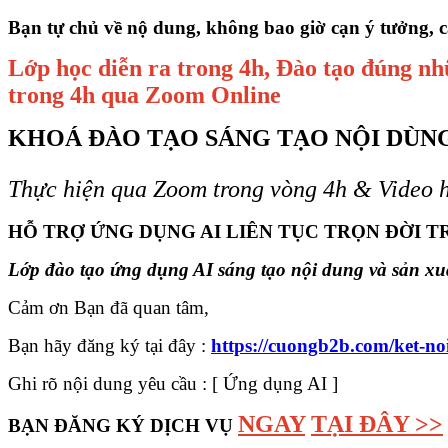
Bạn tự chủ về nộ dung, không bao giờ cạn ý tưởng, c
Lớp học diễn ra trong 4h, Đào tạo đúng nhữ
trong 4h qua Zoom Online
KHOÁ ĐÀO TẠO SÁNG TẠO NỘI DÙNG 
Thực hiện qua Zoom trong vòng 4h & Video h
HỖ TRỢ ỨNG DỤNG AI LIÊN TỤC TRỌN ĐỜI 
Lớp đào tạo ứng dụng AI sáng tạo nội dung và sản x
Cảm ơn Bạn đã quan tâm,
Bạn hãy đăng ký tại đây :
https://cuongb2b.com/ket-no
Ghi rõ nội dung yêu cầu : [ Ứng dụng AI ]
NGAY
TẠI ĐÂY >>
BẠN ĐĂNG KÝ DỊCH VỤ