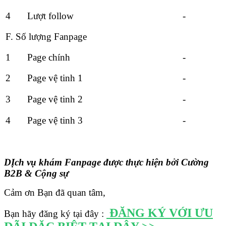
4
Lượt follow
-
F. Số lượng Fanpage
1
Page chính
-
2
Page vệ tinh 1
-
3
Page vệ tinh 2
-
4
Page vệ tinh 3
-
DỊch vụ khám Fanpage được thực hiện bởi Cường
B2B & Cộng sự
Cảm ơn Bạn đã quan tâm,
ĐĂNG KÝ VỚI ƯU
Bạn hãy đăng ký tại đây :