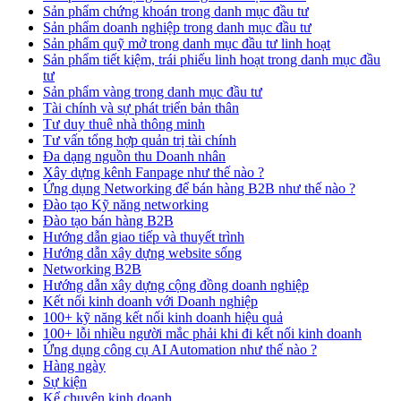
Sản phẩm chứng khoán trong danh mục đầu tư
Sản phẩm doanh nghiệp trong danh mục đầu tư
Sản phẩm quỹ mở trong danh mục đầu tư linh hoạt
Sản phẩm tiết kiệm, trái phiếu linh hoạt trong danh mục đầu
tư
Sản phẩm vàng trong danh mục đầu tư
Tài chính và sự phát triển bản thân
Tư duy thuê nhà thông minh
Tư vấn tổng hợp quản trị tài chính
Đa dạng nguồn thu Doanh nhân
Xây dựng kênh Fanpage như thế nào ?
Ứng dụng Networking để bán hàng B2B như thế nào ?
Đào tạo Kỹ năng networking
Đào tạo bán hàng B2B
Hướng dẫn giao tiếp và thuyết trình
Hướng dẫn xây dựng website sống
Networking B2B
Hướng dẫn xây dựng cộng đồng doanh nghiệp
Kết nối kinh doanh với Doanh nghiệp
100+ kỹ năng kết nối kinh doanh hiệu quả
100+ lỗi nhiều người mắc phải khi đi kết nối kinh doanh
Ứng dụng công cụ AI Automation như thế nào ?
Hàng ngày
Sự kiện
Kể chuyện kinh doanh