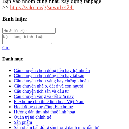
Bạn vào nhóm cùng nhau xây dựng fanpage
>>
https://zalo.me/g/suwulx424
Bình luận:
Gửi
Danh mục
Câu chuyện chọn dòng tiền hay lợi nhuận
Câu chuyện chọn dòng tiền hay tài sản
Câu chuyện chọn vàng hay chứng khoán
Câu chuyện nhà ở, đất ở và con người
Câu chuyện tích sản và đầu tư
Câu chuyện vàng và đất xưa nay
Flexhome cho thuê linh hoạt Việt Nam
Hoạt động cộng đồng Flexhome
Hướng dẫn tìm nhà thuê linh hoạt
Quản trị tài chính trẻ
Sản phẩm
Sản phẩm bất động sản trong danh mục đầu tư