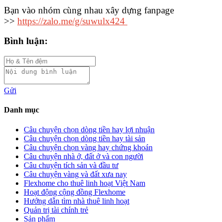
Bạn vào nhóm cùng nhau xây dựng fanpage
>>
https://zalo.me/g/suwulx424
Bình luận:
Gửi
Danh mục
Câu chuyện chọn dòng tiền hay lợi nhuận
Câu chuyện chọn dòng tiền hay tài sản
Câu chuyện chọn vàng hay chứng khoán
Câu chuyện nhà ở, đất ở và con người
Câu chuyện tích sản và đầu tư
Câu chuyện vàng và đất xưa nay
Flexhome cho thuê linh hoạt Việt Nam
Hoạt động cộng đồng Flexhome
Hướng dẫn tìm nhà thuê linh hoạt
Quản trị tài chính trẻ
Sản phẩm