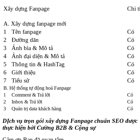
Xây dựng Fanpage
Chi t
A. Xây dựng fanpage mới
1
Tên fanpage
Có
2
Đường dãn
Có
3
Ảnh bìa & Mô tả
Có
4
Ảnh đại diện & Mô tả
Có
5
Thông tin & HashTag
Có
6
Giới thiệu
Có
7
Tiểu sử
Có
B. Hệ thống tự động hoá Fanpage
1
Comment & Trả lời
Có
2
Inbox & Trả lời
Có
3
Quản trị data khách hàng
Có
DỊch vụ trọn gói xây dựng Fanpage chuẩn SEO được
thực hiện bởi Cường B2B & Cộng sự
Cảm ơn Bạn đã quan tâm,