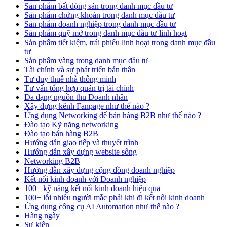
Sản phẩm bất động sản trong danh mục đầu tư
Sản phẩm chứng khoán trong danh mục đầu tư
Sản phẩm doanh nghiệp trong danh mục đầu tư
Sản phẩm quỹ mở trong danh mục đầu tư linh hoạt
Sản phẩm tiết kiệm, trái phiếu linh hoạt trong danh mục đầu
tư
Sản phẩm vàng trong danh mục đầu tư
Tài chính và sự phát triển bản thân
Tư duy thuê nhà thông minh
Tư vấn tổng hợp quản trị tài chính
Đa dạng nguồn thu Doanh nhân
Xây dựng kênh Fanpage như thế nào ?
Ứng dụng Networking để bán hàng B2B như thế nào ?
Đào tạo Kỹ năng networking
Đào tạo bán hàng B2B
Hướng dẫn giao tiếp và thuyết trình
Hướng dẫn xây dựng website sống
Networking B2B
Hướng dẫn xây dựng cộng đồng doanh nghiệp
Kết nối kinh doanh với Doanh nghiệp
100+ kỹ năng kết nối kinh doanh hiệu quả
100+ lỗi nhiều người mắc phải khi đi kết nối kinh doanh
Ứng dụng công cụ AI Automation như thế nào ?
Hàng ngày
Sự kiện