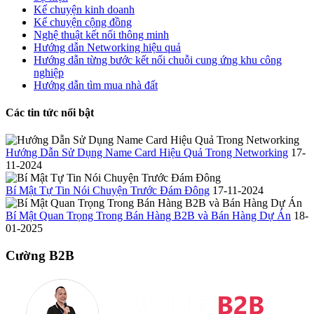
Kể chuyện kinh doanh
Kể chuyện cộng đồng
Nghệ thuật kết nối thông minh
Hướng dẫn Networking hiệu quả
Hướng dẫn từng bước kết nối chuỗi cung ứng khu công
nghiệp
Hướng dẫn tìm mua nhà đất
Các tin tức nổi bật
Hướng Dẫn Sử Dụng Name Card Hiệu Quả Trong Networking
17-
11-2024
Bí Mật Tự Tin Nói Chuyện Trước Đám Đông
17-11-2024
Bí Mật Quan Trọng Trong Bán Hàng B2B và Bán Hàng Dự Án
18-
01-2025
Cường B2B