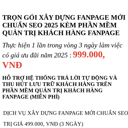
TRỌN GÓI XÂY DỰNG FANPAGE MỚI
CHUẨN SEO 2025 KÈM PHẦN MỀM
QUẢN TRỊ KHÁCH HÀNG FANPAGE
Thực hiện 1 lần trong vòng 3 ngày làm việc
999.000,
có giá ưu đãi năm 2025
:
VNĐ
HỖ TRỢ HỆ THỐNG TRẢ LỜI TỰ ĐỘNG VÀ
THU HÚT LƯU TRỮ KHÁCH HÀNG TRÊN
PHẦN MỀM QUẢN TRỊ KHÁCH HÀNG
FANPAGE (MIỄN PHÍ)
DỊCH VỤ XÂY DỰNG FANPAGE MỚI CHUẨN SE
TRỊ GIÁ 499.000, VNĐ (3 NGÀY)