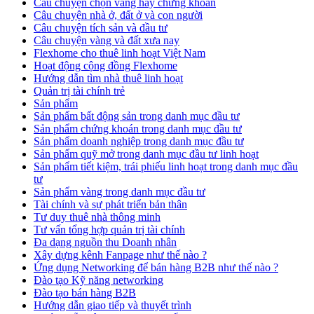
Câu chuyện chọn vàng hay chứng khoán
Câu chuyện nhà ở, đất ở và con người
Câu chuyện tích sản và đầu tư
Câu chuyện vàng và đất xưa nay
Flexhome cho thuê linh hoạt Việt Nam
Hoạt động cộng đồng Flexhome
Hướng dẫn tìm nhà thuê linh hoạt
Quản trị tài chính trẻ
Sản phẩm
Sản phẩm bất động sản trong danh mục đầu tư
Sản phẩm chứng khoán trong danh mục đầu tư
Sản phẩm doanh nghiệp trong danh mục đầu tư
Sản phẩm quỹ mở trong danh mục đầu tư linh hoạt
Sản phẩm tiết kiệm, trái phiếu linh hoạt trong danh mục đầu
tư
Sản phẩm vàng trong danh mục đầu tư
Tài chính và sự phát triển bản thân
Tư duy thuê nhà thông minh
Tư vấn tổng hợp quản trị tài chính
Đa dạng nguồn thu Doanh nhân
Xây dựng kênh Fanpage như thế nào ?
Ứng dụng Networking để bán hàng B2B như thế nào ?
Đào tạo Kỹ năng networking
Đào tạo bán hàng B2B
Hướng dẫn giao tiếp và thuyết trình