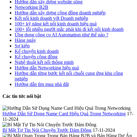
Hướng dẫn xây dựng website sống
Networking B2B
Hướng dẫn xây dựng cộng đồng doanh nghiệp
Kết nối kinh doanh với Doanh nghiệp
100+ kỹ năng kết nối kinh doanh hiệu quả
100+ lỗi nhiều người mắc phải khi đi kết nối kinh doanh
Ứng dụng công cụ AI Automation như thế nào ?
Hàng ngày
Sự kiện
Kể chuyện kinh doanh
Kể chuyện cộng đồng
Nghệ thuật kết nối thông minh
Hướng dẫn Networking hiệu quả
Hướng dẫn từng bước kết nối chuỗi cung ứng khu công
nghiệp
Hướng dẫn tìm mua nhà đất
Các tin tức nổi bật
Hướng Dẫn Sử Dụng Name Card Hiệu Quả Trong Networking
17-
11-2024
Bí Mật Tự Tin Nói Chuyện Trước Đám Đông
17-11-2024