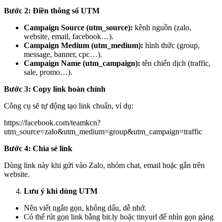
Bước 2: Điền thông số UTM
Campaign Source (utm_source):
kênh nguồn (zalo,
website, email, facebook…).
Campaign Medium (utm_medium):
hình thức (group,
message, banner, cpc…).
Campaign Name (utm_campaign):
tên chiến dịch (traffic,
sale, promo…).
Bước 3: Copy link hoàn chỉnh
Công cụ sẽ tự động tạo link chuẩn, ví dụ:
https://facebook.com/teamkcn?
utm_source=zalo&utm_medium=group&utm_campaign=traffic
Bước 4: Chia sẻ link
Dùng link này khi gửi vào Zalo, nhóm chat, email hoặc gắn trên
website.
Lưu ý khi dùng UTM
Nên viết ngắn gọn, không dấu, dễ nhớ.
Có thể rút gọn link bằng bit.ly hoặc tinyurl để nhìn gọn gàng