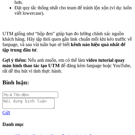
hơn.
Đặt quy tắc thống nhất cho team để tránh lộn xộn (ví dụ: luôn
viết lowercase).
UTM giống như “hộp đen” giúp bạn đo lường chính xác nguồn
khách hàng. Hãy tập thói quen gắn link chuẩn mỗi khi kéo traffic về
fanpage, và sau vài tuần bạn sẽ biết
kênh nào hiệu quả nhất để
tập trung đầu tư
.
Gợi ý thêm:
Nếu anh muốn, em có thể làm
video tutorial quay
màn hình thao tác tạo UTM
để đăng kèm fanpage hoặc YouTube,
rất dễ thu hút vì tính thực hành.
Bình luận:
Gửi
Danh mục