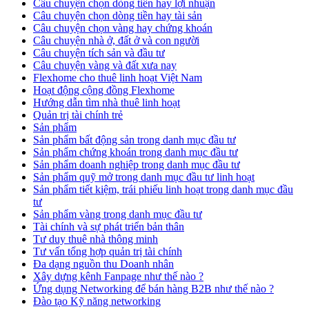
Câu chuyện chọn dòng tiền hay lợi nhuận
Câu chuyện chọn dòng tiền hay tài sản
Câu chuyện chọn vàng hay chứng khoán
Câu chuyện nhà ở, đất ở và con người
Câu chuyện tích sản và đầu tư
Câu chuyện vàng và đất xưa nay
Flexhome cho thuê linh hoạt Việt Nam
Hoạt động cộng đồng Flexhome
Hướng dẫn tìm nhà thuê linh hoạt
Quản trị tài chính trẻ
Sản phẩm
Sản phẩm bất động sản trong danh mục đầu tư
Sản phẩm chứng khoán trong danh mục đầu tư
Sản phẩm doanh nghiệp trong danh mục đầu tư
Sản phẩm quỹ mở trong danh mục đầu tư linh hoạt
Sản phẩm tiết kiệm, trái phiếu linh hoạt trong danh mục đầu
tư
Sản phẩm vàng trong danh mục đầu tư
Tài chính và sự phát triển bản thân
Tư duy thuê nhà thông minh
Tư vấn tổng hợp quản trị tài chính
Đa dạng nguồn thu Doanh nhân
Xây dựng kênh Fanpage như thế nào ?
Ứng dụng Networking để bán hàng B2B như thế nào ?
Đào tạo Kỹ năng networking