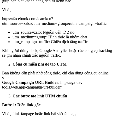
giúp bạn biết khách hàng đến từ kênh nào.
Ví dụ:
https://facebook.com/teamkcn?
utm_source=zalo&utm_medium=group&utm_campaign=traffic
utm_source=zalo: Nguồn đến từ Zalo
utm_medium=group: Hình thức là nhóm chat
utm_campaign=traffic: Chiến dịch tăng traffic
Khi người dùng click, Google Analytics hoặc các công cụ tracking
sẽ ghi nhận chính xác nguồn traffic.
Công cụ miễn phí để tạo UTM
Bạn không cần phải nhớ công thức, chỉ cần dùng công cụ online
sau:
Google Campaign URL Builder
: https://ga-dev-
tools.web.app/campaign-url-builder/
Các bước tạo link UTM chuẩn
Bước 1: Điền link gốc
Ví dụ: link fanpage hoặc link bài viết fanpage.