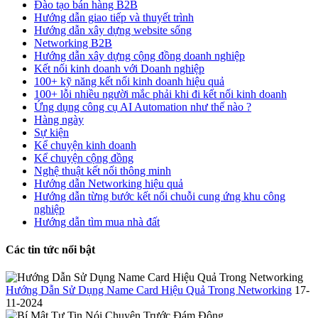
Đào tạo bán hàng B2B
Hướng dẫn giao tiếp và thuyết trình
Hướng dẫn xây dựng website sống
Networking B2B
Hướng dẫn xây dựng cộng đồng doanh nghiệp
Kết nối kinh doanh với Doanh nghiệp
100+ kỹ năng kết nối kinh doanh hiệu quả
100+ lỗi nhiều người mắc phải khi đi kết nối kinh doanh
Ứng dụng công cụ AI Automation như thế nào ?
Hàng ngày
Sự kiện
Kể chuyện kinh doanh
Kể chuyện cộng đồng
Nghệ thuật kết nối thông minh
Hướng dẫn Networking hiệu quả
Hướng dẫn từng bước kết nối chuỗi cung ứng khu công
nghiệp
Hướng dẫn tìm mua nhà đất
Các tin tức nổi bật
Hướng Dẫn Sử Dụng Name Card Hiệu Quả Trong Networking
17-
11-2024