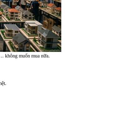
thì… không muốn mua nữa.
mệt.