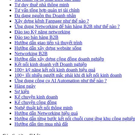
Tư duy thuê nhà thông minh
Tư vấn tổng hợp quản trị tài chính
Đa dạng nguồn thu Doanh nhân
Xây dựng kênh Fanpage như thế nào ?
Ứng dụng Networking để bán hàng B2B như thế nào ?
Đào tạo Kỹ năng networking
Đào tạo bán hàng B2B
Hướng dẫn giao tiếp và thuyết trình
Hướng dẫn xây dựng website sống
Networking B2B
Hướng dẫn xây dựng cộng đồng doanh nghiệp
Kết nối kinh doanh với Doanh nghiệp
100+ kỹ năng kết nối kinh doanh hiệu quả
100+ lỗi nhiều người mắc phải khi đi kết nối kinh doanh
Ứng dụng công cụ AI Automation như thế nào ?
Hàng ngày
Sự kiện
Kể chuyện kinh doanh
Kể chuyện cộng đồng
Nghệ thuật kết nối thông minh
Hướng dẫn Networking hiệu quả
Hướng dẫn từng bước kết nối chuỗi cung ứng khu công nghiệ
Hướng dẫn tìm mua nhà đất