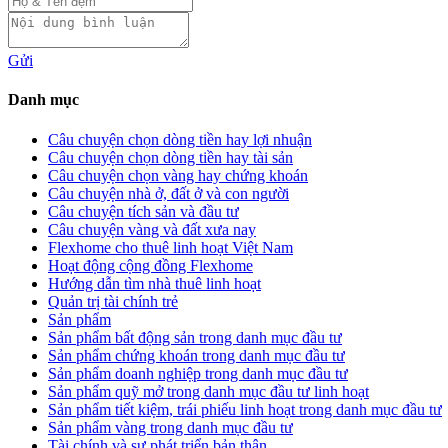
Gửi
Danh mục
Câu chuyện chọn dòng tiền hay lợi nhuận
Câu chuyện chọn dòng tiền hay tài sản
Câu chuyện chọn vàng hay chứng khoán
Câu chuyện nhà ở, đất ở và con người
Câu chuyện tích sản và đầu tư
Câu chuyện vàng và đất xưa nay
Flexhome cho thuê linh hoạt Việt Nam
Hoạt động cộng đồng Flexhome
Hướng dẫn tìm nhà thuê linh hoạt
Quản trị tài chính trẻ
Sản phẩm
Sản phẩm bất động sản trong danh mục đầu tư
Sản phẩm chứng khoán trong danh mục đầu tư
Sản phẩm doanh nghiệp trong danh mục đầu tư
Sản phẩm quỹ mở trong danh mục đầu tư linh hoạt
Sản phẩm tiết kiệm, trái phiếu linh hoạt trong danh mục đầu tư
Sản phẩm vàng trong danh mục đầu tư
Tài chính và sự phát triển bản thân