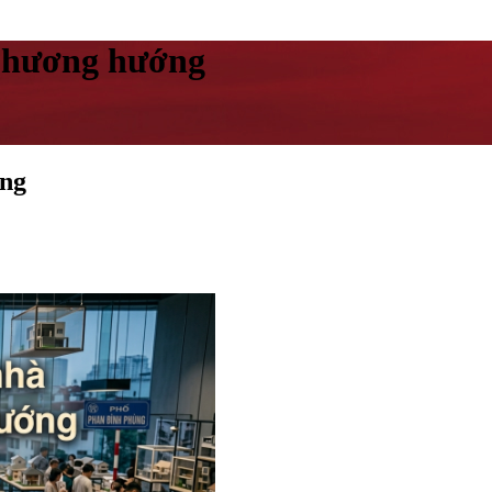
phương hướng
ớng