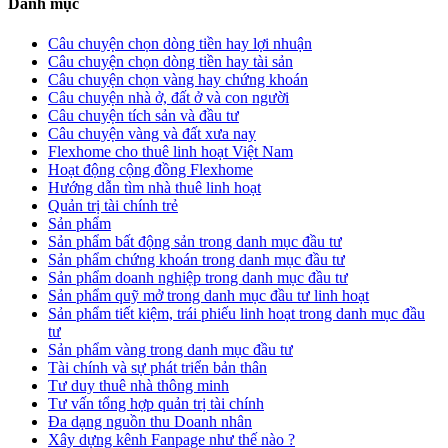
Danh mục
Câu chuyện chọn dòng tiền hay lợi nhuận
Câu chuyện chọn dòng tiền hay tài sản
Câu chuyện chọn vàng hay chứng khoán
Câu chuyện nhà ở, đất ở và con người
Câu chuyện tích sản và đầu tư
Câu chuyện vàng và đất xưa nay
Flexhome cho thuê linh hoạt Việt Nam
Hoạt động cộng đồng Flexhome
Hướng dẫn tìm nhà thuê linh hoạt
Quản trị tài chính trẻ
Sản phẩm
Sản phẩm bất động sản trong danh mục đầu tư
Sản phẩm chứng khoán trong danh mục đầu tư
Sản phẩm doanh nghiệp trong danh mục đầu tư
Sản phẩm quỹ mở trong danh mục đầu tư linh hoạt
Sản phẩm tiết kiệm, trái phiếu linh hoạt trong danh mục đầu
tư
Sản phẩm vàng trong danh mục đầu tư
Tài chính và sự phát triển bản thân
Tư duy thuê nhà thông minh
Tư vấn tổng hợp quản trị tài chính
Đa dạng nguồn thu Doanh nhân
Xây dựng kênh Fanpage như thế nào ?