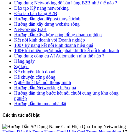
Ứng dụng Networking để bán hàng B2B như thế nào ?
Đào tạo Kỹ năng networking
Đào tạo bán hàng B2B
Hướng dẫn giao tiếp và thuyết trình
Hướng dẫn xây dựng website sống
Networking B2B
Hướng dẫn xây dựng cộng đồng doanh nghiệp
Kết nối kinh doanh với Doanh nghiệp
100+ kỹ năng kết nối kinh doanh hiệu quả
100+ lỗi nhiều người mắc phải khi đi kết nối kinh doanh
Ứng dụng công cụ AI Automation như thế nào ?
Hàng ngày
Sự kiện
Kể chuyện kinh doanh
Kể chuyện cộng đồng
Nghệ thuật kết nối thông minh
Hướng dẫn Networking hiệu quả
Hướng dẫn từng bước kết nối chuỗi cung ứng khu công
nghiệp
Hướng dẫn tìm mua nhà đất
Các tin tức nổi bật
Hướng Dẫn Sử Dụng Name Card Hiệu Quả Trong Networking
17-