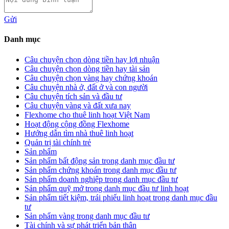
Gửi
Danh mục
Câu chuyện chọn dòng tiền hay lợi nhuận
Câu chuyện chọn dòng tiền hay tài sản
Câu chuyện chọn vàng hay chứng khoán
Câu chuyện nhà ở, đất ở và con người
Câu chuyện tích sản và đầu tư
Câu chuyện vàng và đất xưa nay
Flexhome cho thuê linh hoạt Việt Nam
Hoạt động cộng đồng Flexhome
Hướng dẫn tìm nhà thuê linh hoạt
Quản trị tài chính trẻ
Sản phẩm
Sản phẩm bất động sản trong danh mục đầu tư
Sản phẩm chứng khoán trong danh mục đầu tư
Sản phẩm doanh nghiệp trong danh mục đầu tư
Sản phẩm quỹ mở trong danh mục đầu tư linh hoạt
Sản phẩm tiết kiệm, trái phiếu linh hoạt trong danh mục đầu
tư
Sản phẩm vàng trong danh mục đầu tư
Tài chính và sự phát triển bản thân