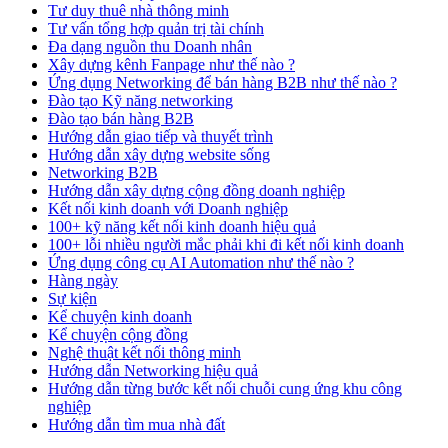
Tư duy thuê nhà thông minh
Tư vấn tổng hợp quản trị tài chính
Đa dạng nguồn thu Doanh nhân
Xây dựng kênh Fanpage như thế nào ?
Ứng dụng Networking để bán hàng B2B như thế nào ?
Đào tạo Kỹ năng networking
Đào tạo bán hàng B2B
Hướng dẫn giao tiếp và thuyết trình
Hướng dẫn xây dựng website sống
Networking B2B
Hướng dẫn xây dựng cộng đồng doanh nghiệp
Kết nối kinh doanh với Doanh nghiệp
100+ kỹ năng kết nối kinh doanh hiệu quả
100+ lỗi nhiều người mắc phải khi đi kết nối kinh doanh
Ứng dụng công cụ AI Automation như thế nào ?
Hàng ngày
Sự kiện
Kể chuyện kinh doanh
Kể chuyện cộng đồng
Nghệ thuật kết nối thông minh
Hướng dẫn Networking hiệu quả
Hướng dẫn từng bước kết nối chuỗi cung ứng khu công
nghiệp
Hướng dẫn tìm mua nhà đất