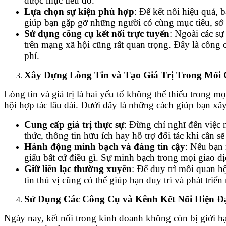
được mục tiêu đó.
Lựa chọn sự kiện phù hợp
: Để kết nối hiệu quả,
giúp bạn gặp gỡ những người có cùng mục tiêu, sở t
Sử dụng công cụ kết nối trực tuyến
: Ngoài các sự
trên mạng xã hội cũng rất quan trọng. Đây là công c
phí.
Xây Dựng Lòng Tin và Tạo Giá Trị Trong Mối
Lòng tin và giá trị là hai yếu tố không thể thiếu trong
hội hợp tác lâu dài. Dưới đây là những cách giúp bạn xây
Cung cấp giá trị thực sự
: Đừng chỉ nghĩ đến việc m
thức, thông tin hữu ích hay hỗ trợ đối tác khi cần 
Hành động minh bạch và đáng tin cậy
: Nếu bạn
giấu bất cứ điều gì. Sự minh bạch trong mọi giao dị
Giữ liên lạc thường xuyên
: Để duy trì mối quan hệ
tin thú vị cũng có thể giúp bạn duy trì và phát triể
Sử Dụng Các Công Cụ và Kênh Kết Nối Hiện Đ
Ngày nay, kết nối trong kinh doanh không còn bị giới hạ