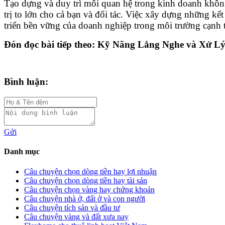
Tạo dựng và duy trì mối quan hệ trong kinh doanh không
trị to lớn cho cả bạn và đối tác. Việc xây dựng những kế
triển bền vững của doanh nghiệp trong môi trường cạnh t
Đón đọc bài tiếp theo: Kỹ Năng Lắng Nghe và Xử L
Bình luận:
Gửi
Danh mục
Câu chuyện chọn dòng tiền hay lợi nhuận
Câu chuyện chọn dòng tiền hay tài sản
Câu chuyện chọn vàng hay chứng khoán
Câu chuyện nhà ở, đất ở và con người
Câu chuyện tích sản và đầu tư
Câu chuyện vàng và đất xưa nay