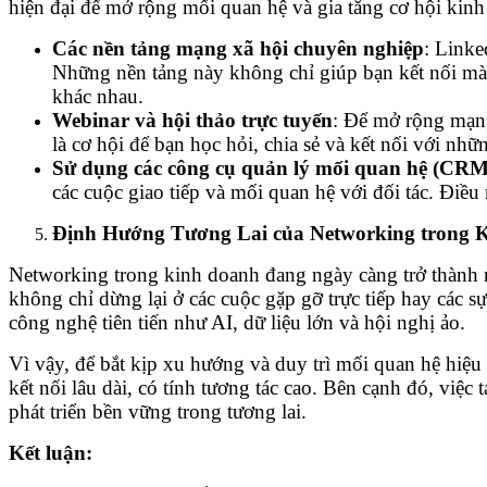
hiện đại để mở rộng mối quan hệ và gia tăng cơ hội kinh
Các nền tảng mạng xã hội chuyên nghiệp
: Linke
Những nền tảng này không chỉ giúp bạn kết nối mà c
khác nhau.
Webinar và hội thảo trực tuyến
: Để mở rộng mạng
là cơ hội để bạn học hỏi, chia sẻ và kết nối với nh
Sử dụng các công cụ quản lý mối quan hệ (CRM
các cuộc giao tiếp và mối quan hệ với đối tác. Điề
Định Hướng Tương Lai của Networking trong 
Networking trong kinh doanh đang ngày càng trở thành m
không chỉ dừng lại ở các cuộc gặp gỡ trực tiếp hay các sự
công nghệ tiên tiến như AI, dữ liệu lớn và hội nghị ảo.
Vì vậy, để bắt kịp xu hướng và duy trì mối quan hệ hiệu 
kết nối lâu dài, có tính tương tác cao. Bên cạnh đó, vi
phát triển bền vững trong tương lai.
Kết luận: