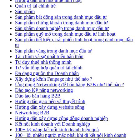
Hướng dẫn tìm nhà thuê linh hoạt
Quản trị tài chính trẻ
Sản phẩm
Sản phẩm bất động sản trong danh mục đầu tư
Sản phẩm chứng khoán trong danh mục đầu tư
Sản phẩm doanh nghiệp trong danh mục đầu tư
Sản phẩm quỹ mở trong danh mục đầu tư linh hoạt
Sản phẩm tiết kiệm, trái phiếu linh hoạt trong danh mục đầu
tư
Sản phẩm vàng trong danh mục đầu tư
Tài chính và sự phát triển bản thân
Tư duy thuê nhà thông minh
Tư vấn tổng hợp quản trị tài chính
Đa dạng nguồn thu Doanh nhân
Xây dựng kênh Fanpage như thế nào ?
Ứng dụng Networking để bán hàng B2B như thế nào ?
Đào tạo Kỹ năng networking
Đào tạo bán hàng B2B
Hướng dẫn giao tiếp và thuyết trình
Hướng dẫn xây dựng website sống
Networking B2B
Hướng dẫn xây dựng cộng đồng doanh nghiệp
Kết nối kinh doanh với Doanh nghiệp
100+ kỹ năng kết nối kinh doanh hiệu quả
100+ lỗi nhiều người mắc phải khi đi kết nối kinh doanh