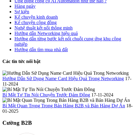
Ứng dụng công cụ AI Automation như thế nào ?
Hàng ngày
Sự kiện
Kể chuyện kinh doanh
Kể chuyện cộng đồng
Nghệ thuật kết nối thông minh
Hướng dẫn Networking hiệu quả
Hướng dẫn từng bước kết nối chuỗi cung ứng khu công
nghiệp
Hướng dẫn tìm mua nhà đất
Các tin tức nổi bật
Hướng Dẫn Sử Dụng Name Card Hiệu Quả Trong Networking
17-
11-2024
Bí Mật Tự Tin Nói Chuyện Trước Đám Đông
17-11-2024
Bí Mật Quan Trọng Trong Bán Hàng B2B và Bán Hàng Dự Án
18-
01-2025
Cường B2B