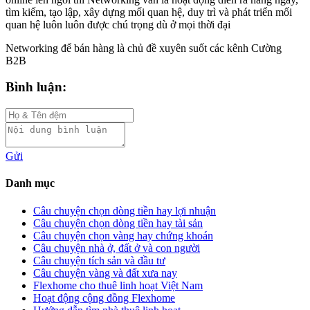
tìm kiếm, tạo lập, xây dựng mối quan hệ, duy trì và phát triển mối
quan hệ luôn luôn được chú trọng dù ở mọi thời đại
Networking để bán hàng là chủ đề xuyên suốt các kênh Cường
B2B
Bình luận:
Gửi
Danh mục
Câu chuyện chọn dòng tiền hay lợi nhuận
Câu chuyện chọn dòng tiền hay tài sản
Câu chuyện chọn vàng hay chứng khoán
Câu chuyện nhà ở, đất ở và con người
Câu chuyện tích sản và đầu tư
Câu chuyện vàng và đất xưa nay
Flexhome cho thuê linh hoạt Việt Nam
Hoạt động cộng đồng Flexhome