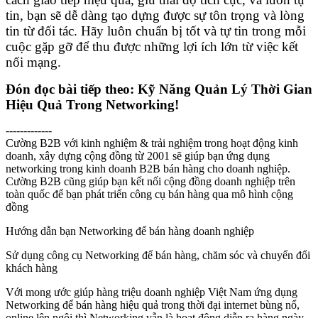
tin, bạn sẽ dễ dàng tạo dựng được sự tôn trọng và lòng
tin từ đối tác. Hãy luôn chuẩn bị tốt và tự tin trong mỗi
cuộc gặp gỡ để thu được những lợi ích lớn từ việc kết
nối mạng.
Đón đọc bài tiếp theo: Kỹ Năng Quản Lý Thời Gian
Hiệu Quả Trong Networking!
-------------
Cường B2B với kinh nghiệm & trải nghiệm trong hoạt động kinh
doanh, xây dựng cộng đồng từ 2001 sẽ giúp bạn ứng dụng
networking trong kinh doanh B2B bán hàng cho doanh nghiệp.
Cường B2B cũng giúp bạn kết nối cộng đồng doanh nghiệp trên
toàn quốc để bạn phát triển công cụ bán hàng qua mô hình cộng
đồng
Hướng dẫn bạn Networking để bán hàng doanh nghiệp
Sử dụng công cụ Networking để bán hàng, chăm sóc và chuyển đổi
khách hàng
Với mong ước giúp hàng triệu doanh nghiệp Việt Nam ứng dụng
Networking để bán hàng hiệu quả trong thời đại internet bùng nổ,
online lên ngôi thì Networking vẫn là hoạt động diễn ra hàng ngày,