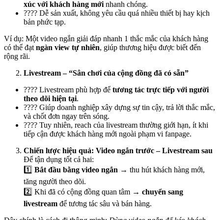
xúc với khách hàng mới
nhanh chóng.
???? Dễ sản xuất, không yêu cầu quá nhiều thiết bị hay kịch
bản phức tạp.
Ví dụ: Một video ngắn giải đáp nhanh 1 thắc mắc của khách hàng
có thể đạt
ngàn view tự nhiên
, giúp thương hiệu được biết đến
rộng rãi.
Livestream – “Sân chơi của cộng đồng đã có sẵn”
???? Livestream phù hợp để
tương tác trực tiếp với người
theo dõi hiện tại
.
???? Giúp doanh nghiệp xây dựng sự tin cậy, trả lời thắc mắc,
và chốt đơn ngay trên sóng.
???? Tuy nhiên, reach của livestream thường giới hạn, ít khi
tiếp cận được khách hàng mới ngoài phạm vi fanpage.
Chiến lược hiệu quả: Video ngắn trước – Livestream sau
Để tận dụng tốt cả hai:
1️⃣
Bắt đầu bằng video ngắn
→ thu hút khách hàng mới,
tăng người theo dõi.
2️⃣ Khi đã có cộng đồng quan tâm →
chuyển sang
livestream
để tương tác sâu và bán hàng.