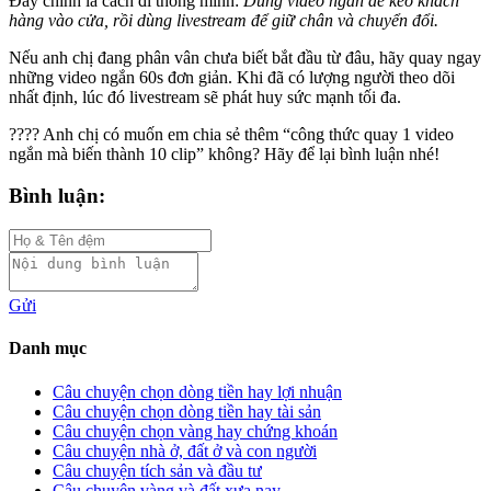
Đây chính là cách đi thông minh:
Dùng video ngắn để kéo khách
hàng vào cửa, rồi dùng livestream để giữ chân và chuyển đổi.
Nếu anh chị đang phân vân chưa biết bắt đầu từ đâu, hãy quay ngay
những video ngắn 60s đơn giản. Khi đã có lượng người theo dõi
nhất định, lúc đó livestream sẽ phát huy sức mạnh tối đa.
???? Anh chị có muốn em chia sẻ thêm “công thức quay 1 video
ngắn mà biến thành 10 clip” không? Hãy để lại bình luận nhé!
Bình luận:
Gửi
Danh mục
Câu chuyện chọn dòng tiền hay lợi nhuận
Câu chuyện chọn dòng tiền hay tài sản
Câu chuyện chọn vàng hay chứng khoán
Câu chuyện nhà ở, đất ở và con người
Câu chuyện tích sản và đầu tư
Câu chuyện vàng và đất xưa nay