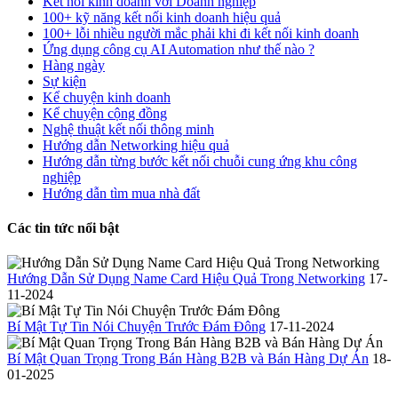
Kết nối kinh doanh với Doanh nghiệp
100+ kỹ năng kết nối kinh doanh hiệu quả
100+ lỗi nhiều người mắc phải khi đi kết nối kinh doanh
Ứng dụng công cụ AI Automation như thế nào ?
Hàng ngày
Sự kiện
Kể chuyện kinh doanh
Kể chuyện cộng đồng
Nghệ thuật kết nối thông minh
Hướng dẫn Networking hiệu quả
Hướng dẫn từng bước kết nối chuỗi cung ứng khu công
nghiệp
Hướng dẫn tìm mua nhà đất
Các tin tức nổi bật
Hướng Dẫn Sử Dụng Name Card Hiệu Quả Trong Networking
17-
11-2024
Bí Mật Tự Tin Nói Chuyện Trước Đám Đông
17-11-2024
Bí Mật Quan Trọng Trong Bán Hàng B2B và Bán Hàng Dự Án
18-
01-2025