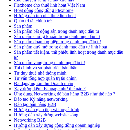
Flexhome cho thuê linh hoạt Việt Nam
Hoạt động cộng đồng Flexhome
Hướng dẫn tìm nhà thuê linh hoạt
Quản trị tài chính trẻ
Sản phẩm
Sản phẩm bất động sản trong danh mục đầu tư
Sản phẩm chứng khoán trong danh mục đầu tư
Sản phẩm doanh nghiệp trong danh mục đầu tư
Sản phẩm quỹ mở trong danh mục đầu tư linh hoạt
Sản phẩm tiết kiệm, trái phiếu linh hoạt trong danh mục đầu
tư
Sản phẩm vàng trong danh mục đầu tư
Tài chính và sự phát triển bản thân
Tư duy thuê nhà thông minh
Tư vấn tổng hợp quản trị tài chính
Đa dạng nguồn thu Doanh nhân
Xây dựng kênh Fanpage như thế nào ?
Ứng dụng Networking để bán hàng B2B như thế nào ?
Đào tạo Kỹ năng networking
Đào tạo bán hàng B2B
Hướng dẫn giao tiếp và thuyết trình
Hướng dẫn xây dựng website sống
Networking B2B
Hướng dẫn xây dựng cộng đồng doanh nghiệp