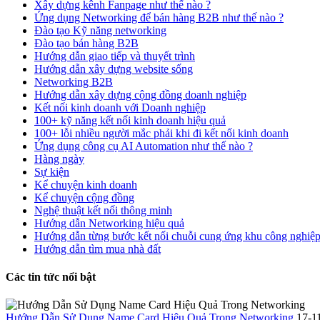
Xây dựng kênh Fanpage như thế nào ?
Ứng dụng Networking để bán hàng B2B như thế nào ?
Đào tạo Kỹ năng networking
Đào tạo bán hàng B2B
Hướng dẫn giao tiếp và thuyết trình
Hướng dẫn xây dựng website sống
Networking B2B
Hướng dẫn xây dựng cộng đồng doanh nghiệp
Kết nối kinh doanh với Doanh nghiệp
100+ kỹ năng kết nối kinh doanh hiệu quả
100+ lỗi nhiều người mắc phải khi đi kết nối kinh doanh
Ứng dụng công cụ AI Automation như thế nào ?
Hàng ngày
Sự kiện
Kể chuyện kinh doanh
Kể chuyện cộng đồng
Nghệ thuật kết nối thông minh
Hướng dẫn Networking hiệu quả
Hướng dẫn từng bước kết nối chuỗi cung ứng khu công nghiệ
Hướng dẫn tìm mua nhà đất
Các tin tức nổi bật
Hướng Dẫn Sử Dụng Name Card Hiệu Quả Trong Networking
17-1