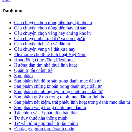
Danh mục
Câu chuyện chọn dòng tiền hay lợi nhuận
Câu chuyện chọn dòng tiền hay tài sản
Câu chuyện chọn vàng hay chứng khoán
Câu chuyện nhà ở, đất ở và con người
Câu chuyện tích sản và đầu tư
Câu chuyện vàng và đất xưa nay
Flexhome cho thuê linh hoạt Việt Nam
Hoạt động cộng đồng Flexhome
Hướng dẫn tìm nhà thuê linh hoạt
Quản trị tài chính trẻ
Sản phẩm
Sản phẩm bất động sản trong danh mục đầu tư
Sản phẩm chứng khoán trong danh mục đầu tư
Sản phẩm doanh nghiệp trong danh mục đầu tư
Sản phẩm quỹ mở trong danh mục đầu tư linh hoạt
Sản phẩm tiết kiệm, trái phiếu linh hoạt trong danh mục đầu tư
Sản phẩm vàng trong danh mục đầu tư
Tài chính và sự phát triển bản thân
Tư duy thuê nhà thông minh
Tư vấn tổng hợp quản trị tài chính
Đa dạng nguồn thu Doanh nhân