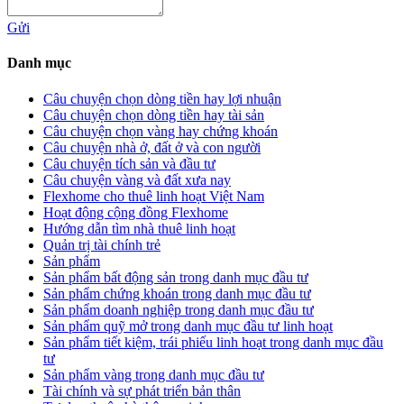
Gửi
Danh mục
Câu chuyện chọn dòng tiền hay lợi nhuận
Câu chuyện chọn dòng tiền hay tài sản
Câu chuyện chọn vàng hay chứng khoán
Câu chuyện nhà ở, đất ở và con người
Câu chuyện tích sản và đầu tư
Câu chuyện vàng và đất xưa nay
Flexhome cho thuê linh hoạt Việt Nam
Hoạt động cộng đồng Flexhome
Hướng dẫn tìm nhà thuê linh hoạt
Quản trị tài chính trẻ
Sản phẩm
Sản phẩm bất động sản trong danh mục đầu tư
Sản phẩm chứng khoán trong danh mục đầu tư
Sản phẩm doanh nghiệp trong danh mục đầu tư
Sản phẩm quỹ mở trong danh mục đầu tư linh hoạt
Sản phẩm tiết kiệm, trái phiếu linh hoạt trong danh mục đầu
tư
Sản phẩm vàng trong danh mục đầu tư
Tài chính và sự phát triển bản thân