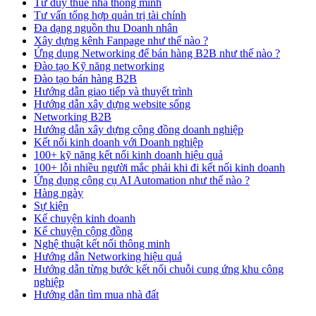
Tư duy thuê nhà thông minh
Tư vấn tổng hợp quản trị tài chính
Đa dạng nguồn thu Doanh nhân
Xây dựng kênh Fanpage như thế nào ?
Ứng dụng Networking để bán hàng B2B như thế nào ?
Đào tạo Kỹ năng networking
Đào tạo bán hàng B2B
Hướng dẫn giao tiếp và thuyết trình
Hướng dẫn xây dựng website sống
Networking B2B
Hướng dẫn xây dựng cộng đồng doanh nghiệp
Kết nối kinh doanh với Doanh nghiệp
100+ kỹ năng kết nối kinh doanh hiệu quả
100+ lỗi nhiều người mắc phải khi đi kết nối kinh doanh
Ứng dụng công cụ AI Automation như thế nào ?
Hàng ngày
Sự kiện
Kể chuyện kinh doanh
Kể chuyện cộng đồng
Nghệ thuật kết nối thông minh
Hướng dẫn Networking hiệu quả
Hướng dẫn từng bước kết nối chuỗi cung ứng khu công
nghiệp
Hướng dẫn tìm mua nhà đất