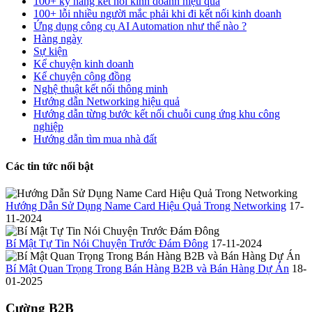
100+ kỹ năng kết nối kinh doanh hiệu quả
100+ lỗi nhiều người mắc phải khi đi kết nối kinh doanh
Ứng dụng công cụ AI Automation như thế nào ?
Hàng ngày
Sự kiện
Kể chuyện kinh doanh
Kể chuyện cộng đồng
Nghệ thuật kết nối thông minh
Hướng dẫn Networking hiệu quả
Hướng dẫn từng bước kết nối chuỗi cung ứng khu công
nghiệp
Hướng dẫn tìm mua nhà đất
Các tin tức nổi bật
Hướng Dẫn Sử Dụng Name Card Hiệu Quả Trong Networking
17-
11-2024
Bí Mật Tự Tin Nói Chuyện Trước Đám Đông
17-11-2024
Bí Mật Quan Trọng Trong Bán Hàng B2B và Bán Hàng Dự Án
18-
01-2025
Cường B2B