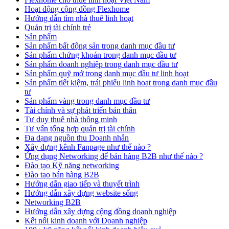
Hoạt động cộng đồng Flexhome
Hướng dẫn tìm nhà thuê linh hoạt
Quản trị tài chính trẻ
Sản phẩm
Sản phẩm bất động sản trong danh mục đầu tư
Sản phẩm chứng khoán trong danh mục đầu tư
Sản phẩm doanh nghiệp trong danh mục đầu tư
Sản phẩm quỹ mở trong danh mục đầu tư linh hoạt
Sản phẩm tiết kiệm, trái phiếu linh hoạt trong danh mục đầu
tư
Sản phẩm vàng trong danh mục đầu tư
Tài chính và sự phát triển bản thân
Tư duy thuê nhà thông minh
Tư vấn tổng hợp quản trị tài chính
Đa dạng nguồn thu Doanh nhân
Xây dựng kênh Fanpage như thế nào ?
Ứng dụng Networking để bán hàng B2B như thế nào ?
Đào tạo Kỹ năng networking
Đào tạo bán hàng B2B
Hướng dẫn giao tiếp và thuyết trình
Hướng dẫn xây dựng website sống
Networking B2B
Hướng dẫn xây dựng cộng đồng doanh nghiệp
Kết nối kinh doanh với Doanh nghiệp