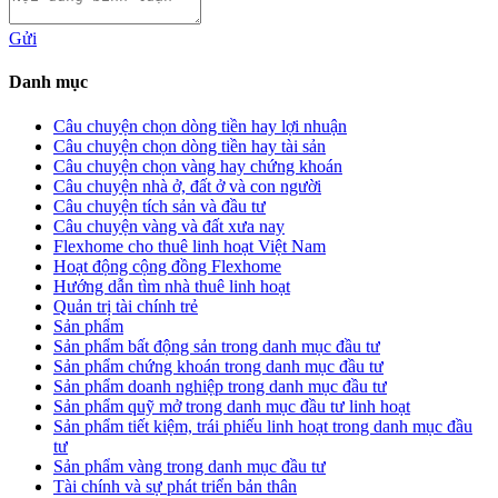
Gửi
Danh mục
Câu chuyện chọn dòng tiền hay lợi nhuận
Câu chuyện chọn dòng tiền hay tài sản
Câu chuyện chọn vàng hay chứng khoán
Câu chuyện nhà ở, đất ở và con người
Câu chuyện tích sản và đầu tư
Câu chuyện vàng và đất xưa nay
Flexhome cho thuê linh hoạt Việt Nam
Hoạt động cộng đồng Flexhome
Hướng dẫn tìm nhà thuê linh hoạt
Quản trị tài chính trẻ
Sản phẩm
Sản phẩm bất động sản trong danh mục đầu tư
Sản phẩm chứng khoán trong danh mục đầu tư
Sản phẩm doanh nghiệp trong danh mục đầu tư
Sản phẩm quỹ mở trong danh mục đầu tư linh hoạt
Sản phẩm tiết kiệm, trái phiếu linh hoạt trong danh mục đầu
tư
Sản phẩm vàng trong danh mục đầu tư
Tài chính và sự phát triển bản thân