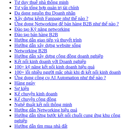
Tư duy thuê nhà thông minh
Tư vấn tổng hợp quản trị tài chính
Đa dạng nguồn thu Doanh nhân
Xây dựng kênh Fanpage như thế nào ?
Ứng dụng Networking để bán hàng B2B như thế nào ?
Đào tạo Kỹ năng networking
Đào tạo bán hàng B2B
Hướng dẫn giao tiếp và thuyết trình
Hướng dẫn xây dựng website sống
Networking B2B
Hướng dẫn xây dựng cộng đồng doanh nghiệp
Kết nối kinh doanh với Doanh nghiệp
100+ kỹ năng kết nối kinh doanh hiệu quả
100+ lỗi nhiều người mắc phải khi đi kết nối kinh doanh
Ứng dụng công cụ AI Automation như thế nào ?
Hàng ngày
Sự kiện
Kể chuyện kinh doanh
Kể chuyện cộng đồng
Nghệ thuật kết nối thông minh
Hướng dẫn Networking hiệu quả
Hướng dẫn từng bước kết nối chuỗi cung ứng khu công
nghiệp
Hướng dẫn tìm mua nhà đất