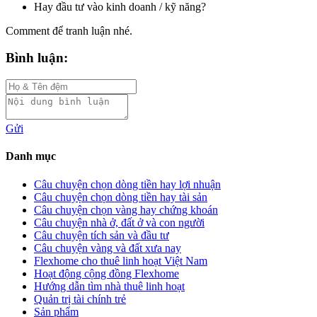
Hay đầu tư vào kinh doanh / kỹ năng?
Comment để tranh luận nhé.
Bình luận:
Gửi
Danh mục
Câu chuyện chọn dòng tiền hay lợi nhuận
Câu chuyện chọn dòng tiền hay tài sản
Câu chuyện chọn vàng hay chứng khoán
Câu chuyện nhà ở, đất ở và con người
Câu chuyện tích sản và đầu tư
Câu chuyện vàng và đất xưa nay
Flexhome cho thuê linh hoạt Việt Nam
Hoạt động cộng đồng Flexhome
Hướng dẫn tìm nhà thuê linh hoạt
Quản trị tài chính trẻ
Sản phẩm