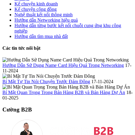
Kể chuyện kinh doanh
Kể chuyện cộng đồng
Nghệ thuật kết nối thông minh
Hướng dẫn Networking hiệu quả
Hướng dẫn từng bước kết nối chuỗi cung ứng khu công
nghiệp
Hướng dẫn tìm mua nhà đất
Các tin tức nổi bật
Hướng Dẫn Sử Dụng Name Card Hiệu Quả Trong Networking
17-
11-2024
Bí Mật Tự Tin Nói Chuyện Trước Đám Đông
17-11-2024
Bí Mật Quan Trọng Trong Bán Hàng B2B và Bán Hàng Dự Án
18-
01-2025
Cường B2B