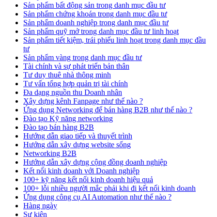
Sản phẩm bất động sản trong danh mục đầu tư
Sản phẩm chứng khoán trong danh mục đầu tư
Sản phẩm doanh nghiệp trong danh mục đầu tư
Sản phẩm quỹ mở trong danh mục đầu tư linh hoạt
Sản phẩm tiết kiệm, trái phiếu linh hoạt trong danh mục đầu
tư
Sản phẩm vàng trong danh mục đầu tư
Tài chính và sự phát triển bản thân
Tư duy thuê nhà thông minh
Tư vấn tổng hợp quản trị tài chính
Đa dạng nguồn thu Doanh nhân
Xây dựng kênh Fanpage như thế nào ?
Ứng dụng Networking để bán hàng B2B như thế nào ?
Đào tạo Kỹ năng networking
Đào tạo bán hàng B2B
Hướng dẫn giao tiếp và thuyết trình
Hướng dẫn xây dựng website sống
Networking B2B
Hướng dẫn xây dựng cộng đồng doanh nghiệp
Kết nối kinh doanh với Doanh nghiệp
100+ kỹ năng kết nối kinh doanh hiệu quả
100+ lỗi nhiều người mắc phải khi đi kết nối kinh doanh
Ứng dụng công cụ AI Automation như thế nào ?
Hàng ngày
Sự kiện