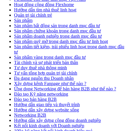
Hoạt động cộng đồng Flexhome
Hướng dẫn tìm nhà thuê linh hoạt
Quản trị tài chính trẻ
Sản phẩm
Sản phẩm bất động sản trong danh mục đầu tư
Sản phẩm chứng khoán trong danh mục đầu tư
Sản phẩm doanh nghiệp trong danh mục đầu tư
Sản phẩm quỹ mở trong danh mục đầu tư linh hoạt
Sản phẩm tiết kiệm, trái phiếu linh hoạt trong danh mục đầu
tư
Sản phẩm vàng trong danh mục đầu tư
Tài chính và sự phát triển bản thân
Tư duy thuê nhà thông minh
Tư vấn tổng hợp quản trị tài chính
Đa dạng nguồn thu Doanh nhân
Xây dựng kênh Fanpage như thế nào ?
Ứng dụng Networking để bán hàng B2B như thế nào ?
Đào tạo Kỹ năng networking
Đào tạo bán hàng B2B
Hướng dẫn giao tiếp và thuyết trình
Hướng dẫn xây dựng website sống
Networking B2B
Hướng dẫn xây dựng cộng đồng doanh nghiệp
Kết nối kinh doanh với Doanh nghiệp
100+ kỹ năng kết nối kinh doanh hiệu quả