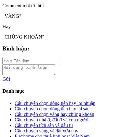
Comment một từ thôi.
"VÀNG"
Hay
"CHỨNG KHOÁN"
Bình luận:
Gửi
Danh mục
Câu chuyện chọn dòng tiền hay lợi nhuận
Câu chuyện chọn dòng tiền hay tài sản
Câu chuyện chọn vàng hay chứng khoán
Câu chuyện nhà ở, đất ở và con người
Câu chuyện tích sản và đầu tư
Câu chuyện vàng và đất xưa nay
Flexhome cho thuê linh hoạt Việt Nam