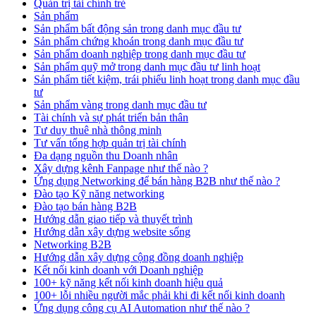
Quản trị tài chính trẻ
Sản phẩm
Sản phẩm bất động sản trong danh mục đầu tư
Sản phẩm chứng khoán trong danh mục đầu tư
Sản phẩm doanh nghiệp trong danh mục đầu tư
Sản phẩm quỹ mở trong danh mục đầu tư linh hoạt
Sản phẩm tiết kiệm, trái phiếu linh hoạt trong danh mục đầu
tư
Sản phẩm vàng trong danh mục đầu tư
Tài chính và sự phát triển bản thân
Tư duy thuê nhà thông minh
Tư vấn tổng hợp quản trị tài chính
Đa dạng nguồn thu Doanh nhân
Xây dựng kênh Fanpage như thế nào ?
Ứng dụng Networking để bán hàng B2B như thế nào ?
Đào tạo Kỹ năng networking
Đào tạo bán hàng B2B
Hướng dẫn giao tiếp và thuyết trình
Hướng dẫn xây dựng website sống
Networking B2B
Hướng dẫn xây dựng cộng đồng doanh nghiệp
Kết nối kinh doanh với Doanh nghiệp
100+ kỹ năng kết nối kinh doanh hiệu quả
100+ lỗi nhiều người mắc phải khi đi kết nối kinh doanh
Ứng dụng công cụ AI Automation như thế nào ?