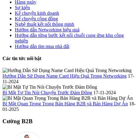
Hàng ngày
Sự kiện
Kể chuyện kinh doanh
Kể chuyện cộng đồng
Nghệ thuật kết nối thông minh
Hướng dẫn Networking hiệu quả
Hướng dẫn từng bước kết nối chuỗi cung ứng khu công
nghiệp
Hướng dẫn tìm mua nhà đất
Các tin tức nổi bật
Hướng Dẫn Sử Dụng Name Card Hiệu Quả Trong Networking
17-
11-2024
Bí Mật Tự Tin Nói Chuyện Trước Đám Đông
17-11-2024
Bí Mật Quan Trọng Trong Bán Hàng B2B và Bán Hàng Dự Án
18-
01-2025
Cường B2B