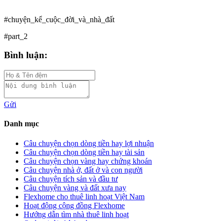
#chuyện_kể_cuộc_đời_và_nhà_đất
#part_2
Bình luận:
Gửi
Danh mục
Câu chuyện chọn dòng tiền hay lợi nhuận
Câu chuyện chọn dòng tiền hay tài sản
Câu chuyện chọn vàng hay chứng khoán
Câu chuyện nhà ở, đất ở và con người
Câu chuyện tích sản và đầu tư
Câu chuyện vàng và đất xưa nay
Flexhome cho thuê linh hoạt Việt Nam
Hoạt động cộng đồng Flexhome
Hướng dẫn tìm nhà thuê linh hoạt