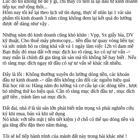
Lúc đó tôi không hề để ý gì, chí thấy có tiền là lại đầu tư kinh doanh
tiếp tục mở rộng thôi...
Hôm nay tôi kể lại theo lịch sử tín dụng, thực tế nhìn lại 1 vài sản
phẩm tôi kinh doanh 3 năm cũng không đem lại kết quả đo lường
được dễ dàng như vậy .
Những năm đó kinh doanh cũng khó khăn : Vpp, Sx giấy bìa, DV
kỹ thuật, Cho thuê máy photocopy,.. tiền đầu tư quay vòng liên tục
và sức mình bỏ ra cũng khá vất vả 1 ngày làm việc 12h vì đam mê
Bạn thấy đó mua đất với mục địch ko rõ ràng, ko có sự tư vấn ->
may mắn là chính đã gia tăng tài sản mà tôi không hề hay biết . Nếu
rõ ràng mục đích ngay từ đầu có sự tư vấn sẽ khác rất nhiều.
Đây là lỗi : Không thường xuyên đo lường dòng tiền, các khoản
đầu tư kinh doanh -> dẫn đến không cân đối các nguồn hiệu quả
Bài học rút ra: Hàng năm đo lường và cơ cấu lại các dòng tiền , lược
bỏ những thứ ko hiệu quả. Cần rõ ràng mục đích đầu tư , mục đích
giữ tiền , tránh làm sai mục đích.
Đất đai, nhà ở là tài sản lớn phải biết trân trọng và phải nghiên cứu
ký khi mua, bán và khi sử dụng
Nó khác với tiền mặt ( tiền tiết kiệm ) ở chỗ có thể tạo dòng tiền và
gia tăng đều đặn theo năm tháng,
Tôi sẽ kể tiếp hành trình của mảnh đất này trong bài khác nhé !