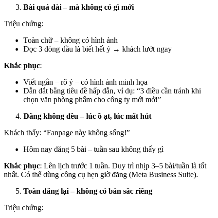
Bài quá dài – mà không có gì mới
Triệu chứng:
Toàn chữ – không có hình ảnh
Đọc 3 dòng đầu là biết hết ý → khách lướt ngay
Khắc phục
:
Viết ngắn – rõ ý – có hình ảnh minh họa
Dẫn dắt bằng tiêu đề hấp dẫn, ví dụ: “3 điều cần tránh khi
chọn văn phòng phẩm cho công ty mới mở!”
Đăng không đều – lúc ồ ạt, lúc mất hút
Khách thấy: “Fanpage này không sống!”
Hôm nay đăng 5 bài – tuần sau không thấy gì
Khắc phục
: Lên lịch trước 1 tuần. Duy trì nhịp 3–5 bài/tuần là tốt
nhất. Có thể dùng công cụ hẹn giờ đăng (Meta Business Suite).
Toàn đăng lại – không có bản sắc riêng
Triệu chứng: