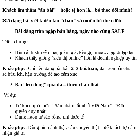
Khách âm thầm “ẩn bài” – hoặc tệ hơn là... bỏ theo dõi mình!
❌ 5 dạng bài viết khiến fan “chán” và muốn bỏ theo dõi:
Bài đăng tràn ngập bán hàng, ngày nào cũng SALE
Triệu chứng:
Hình ảnh khuyến mãi, giảm giá, kêu gọi mua… lặp đi lặp lại
Khách thấy giống “siêu thị online” hơn là doanh nghiệp uy tín
Khắc phục
: Chỉ nên đăng bài bán
2–3 bài/tuần
, đan xen bài chia
sẻ hữu ích, hậu trường để tạo cảm xúc.
Bài “lên đồng” quá đà – thiếu chân thật
Ví dụ:
Tự khen quá mức: “Sản phẩm tốt nhất Việt Nam”, “Độc
quyền duy nhất”
Dùng ngôn từ sáo rỗng, phi thực tế
Khắc phục
: Dùng hình ảnh thật, câu chuyện thật – để khách tự cảm
nhận giá trị.