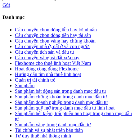
Gửi
Danh mục
Câu chuyện chọn dòng tiền hay lợi nhuận
Câu chuyện chọn dòng tiền hay tài sản
Câu chuyện chọn vàng hay chứng khoán
Câu chuyện nhà ở, đất ở và con người
Câu chuyện tích sản và đầu tư
Câu chuyện vàng và đất xưa nay
Flexhome cho thuê linh hoạt Việt Nam
Hoạt động cộng đồng Flexhome
Hướng dẫn tìm nhà thuê linh hoạt
Quản trị tài chính trẻ
Sản phẩm
Sản phẩm bất động sản trong danh mục đầu tư
Sản phẩm chứng khoán trong danh mục đầu tư
Sản phẩm doanh nghiệp trong danh mục đầu tư
Sản phẩm quỹ mở trong danh mục đầu tư linh hoạt
Sản phẩm tiết kiệm, trái phiếu linh hoạt trong danh mục đầu
tư
Sản phẩm vàng trong danh mục đầu tư
Tài chính và sự phát triển bản thân
Tư duy thuê nhà thông minh