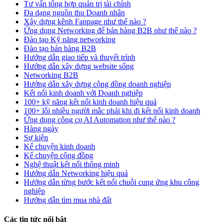
Tư vấn tổng hợp quản trị tài chính
Đa dạng nguồn thu Doanh nhân
Xây dựng kênh Fanpage như thế nào ?
Ứng dụng Networking để bán hàng B2B như thế nào ?
Đào tạo Kỹ năng networking
Đào tạo bán hàng B2B
Hướng dẫn giao tiếp và thuyết trình
Hướng dẫn xây dựng website sống
Networking B2B
Hướng dẫn xây dựng cộng đồng doanh nghiệp
Kết nối kinh doanh với Doanh nghiệp
100+ kỹ năng kết nối kinh doanh hiệu quả
100+ lỗi nhiều người mắc phải khi đi kết nối kinh doanh
Ứng dụng công cụ AI Automation như thế nào ?
Hàng ngày
Sự kiện
Kể chuyện kinh doanh
Kể chuyện cộng đồng
Nghệ thuật kết nối thông minh
Hướng dẫn Networking hiệu quả
Hướng dẫn từng bước kết nối chuỗi cung ứng khu công
nghiệp
Hướng dẫn tìm mua nhà đất
Các tin tức nổi bật