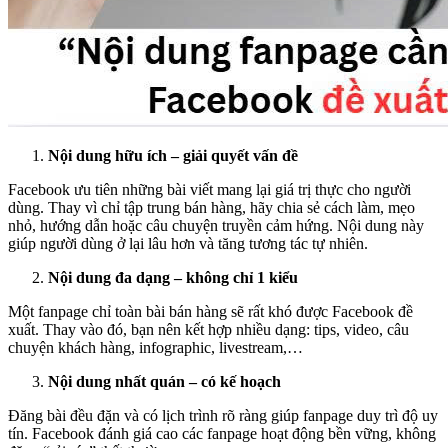
Nội dung hữu ích – giải quyết vấn đề
Facebook ưu tiên những bài viết mang lại giá trị thực cho người
dùng. Thay vì chỉ tập trung bán hàng, hãy chia sẻ cách làm, mẹo
nhỏ, hướng dẫn hoặc câu chuyện truyền cảm hứng. Nội dung này
giúp người dùng ở lại lâu hơn và tăng tương tác tự nhiên.
Nội dung đa dạng – không chỉ 1 kiểu
Một fanpage chỉ toàn bài bán hàng sẽ rất khó được Facebook đề
xuất. Thay vào đó, bạn nên kết hợp nhiều dạng: tips, video, câu
chuyện khách hàng, infographic, livestream,…
Nội dung nhất quán – có kế hoạch
Đăng bài đều đặn và có lịch trình rõ ràng giúp fanpage duy trì độ uy
tín. Facebook đánh giá cao các fanpage hoạt động bền vững, không