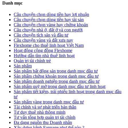
Danh mục
Câu chuyện chọn dòng tiền hay lợi nhuận
Câu chuyện chọn dòng tiền hay tài sản
Câu chuyện chọn vàng hay chứng khoán
Câu chuyện nhà ở, đất ở và con người
Câu chuyện tích sản và đầu tư
Câu chuyện vàng và đất xưa nay
Flexhome cho thuê linh hoạt Việt Nam
Hoạt động cộng đồng Flexhome
Hướng dẫn tìm nhà thuê linh hoạt
Quản trị tài chính trẻ
Sản phẩm
Sản phẩm bất động sản trong danh mục đầu tư
Sản phẩm chứng khoán trong danh mục đầu tư
Sản phẩm doanh nghiệp trong danh mục đầu tư
Sản phẩm quỹ mở trong danh mục đầu tư linh hoạt
Sản phẩm tiết kiệm, trái phiếu linh hoạt trong danh mục đầu
tư
Sản phẩm vàng trong danh mục đầu tư
Tài chính và sự phát triển bản thân
Tư duy thuê nhà thông minh
Tư vấn tổng hợp quản trị tài chính
Đa dạng nguồn thu Doanh nhân
Xây dựng kênh Fanpage như thế nào ?