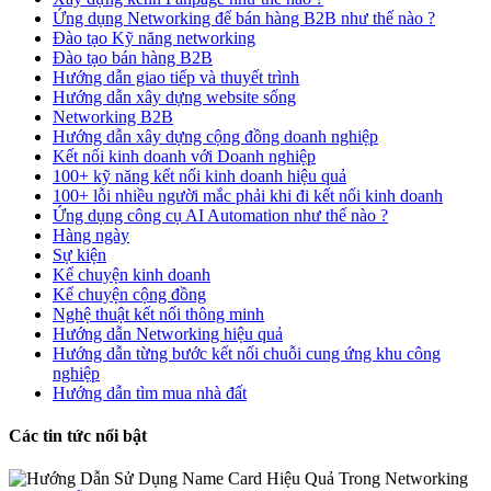
Ứng dụng Networking để bán hàng B2B như thế nào ?
Đào tạo Kỹ năng networking
Đào tạo bán hàng B2B
Hướng dẫn giao tiếp và thuyết trình
Hướng dẫn xây dựng website sống
Networking B2B
Hướng dẫn xây dựng cộng đồng doanh nghiệp
Kết nối kinh doanh với Doanh nghiệp
100+ kỹ năng kết nối kinh doanh hiệu quả
100+ lỗi nhiều người mắc phải khi đi kết nối kinh doanh
Ứng dụng công cụ AI Automation như thế nào ?
Hàng ngày
Sự kiện
Kể chuyện kinh doanh
Kể chuyện cộng đồng
Nghệ thuật kết nối thông minh
Hướng dẫn Networking hiệu quả
Hướng dẫn từng bước kết nối chuỗi cung ứng khu công
nghiệp
Hướng dẫn tìm mua nhà đất
Các tin tức nổi bật