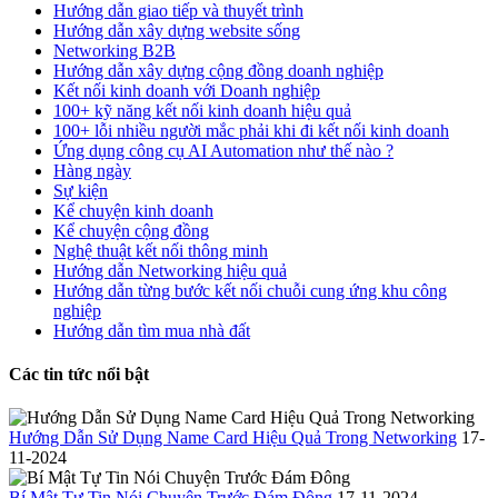
Hướng dẫn giao tiếp và thuyết trình
Hướng dẫn xây dựng website sống
Networking B2B
Hướng dẫn xây dựng cộng đồng doanh nghiệp
Kết nối kinh doanh với Doanh nghiệp
100+ kỹ năng kết nối kinh doanh hiệu quả
100+ lỗi nhiều người mắc phải khi đi kết nối kinh doanh
Ứng dụng công cụ AI Automation như thế nào ?
Hàng ngày
Sự kiện
Kể chuyện kinh doanh
Kể chuyện cộng đồng
Nghệ thuật kết nối thông minh
Hướng dẫn Networking hiệu quả
Hướng dẫn từng bước kết nối chuỗi cung ứng khu công
nghiệp
Hướng dẫn tìm mua nhà đất
Các tin tức nổi bật
Hướng Dẫn Sử Dụng Name Card Hiệu Quả Trong Networking
17-
11-2024
Bí Mật Tự Tin Nói Chuyện Trước Đám Đông
17-11-2024