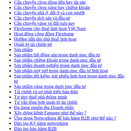
Câu chuyện chọn dòng tiền hay tài sản
Câu chuyện chọn vàng hay chứng khoán
Câu chuyện nhà ở, đất ở và con người
Câu chuyện tích sản và đầu tư
Câu chuyện vàng và đất xưa nay
Flexhome cho thuê linh hoạt Việt Nam
Hoạt động cộng đồng Flexhome
Hướng dẫn tìm nhà thuê linh hoạt
Quản trị tài chính trẻ
Sản phẩm
Sản phẩm bất động sản trong danh mục đầu tư
Sản phẩm chứng khoán trong danh mục đầu tư
Sản phẩm doanh nghiệp trong danh mục đầu tư
Sản phẩm quỹ mở trong danh mục đầu tư linh hoạt
Sản phẩm tiết kiệm, trái phiếu linh hoạt trong danh mục đầu
tư
Sản phẩm vàng trong danh mục đầu tư
Tài chính và sự phát triển bản thân
Tư duy thuê nhà thông minh
Tư vấn tổng hợp quản trị tài chính
Đa dạng nguồn thu Doanh nhân
Xây dựng kênh Fanpage như thế nào ?
Ứng dụng Networking để bán hàng B2B như thế nào ?
Đào tạo Kỹ năng networking
Đào tạo bán hàng B2B