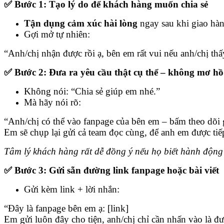
✅ Bước 1: Tạo lý do để khách hàng muốn chia sẻ
Tận dụng cảm xúc hài lòng
ngay sau khi giao hàng
Gợi mở tự nhiên:
“Anh/chị nhận được rồi ạ, bên em rất vui nếu anh/chị th
✅ Bước 2: Đưa ra yêu cầu thật cụ thể – không mơ hồ
Không nói: “Chia sẻ giúp em nhé.”
Mà hãy nói rõ:
“Anh/chị có thể vào fanpage của bên em – bấm theo dõi g
Em sẽ chụp lại gửi cả team đọc cùng, để anh em được tiế
Tâm lý khách hàng rất dễ đồng ý nếu họ biết hành độn
✅ Bước 3: Gửi sẵn đường link fanpage hoặc bài viết
Gửi kèm link + lời nhắn:
“Đây là fanpage bên em ạ: [link]
Em gửi luôn đây cho tiện, anh/chị chỉ cần nhấn vào là đư