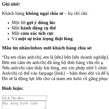
Ghi nhớ:
Khách hàng
không ngại chia sẻ
– họ chỉ cần:
Một lời
gợi ý đúng lúc
Một
hành động cụ thể
Một
cảm xúc tích cực
Và
một sự trân trọng thật lòng
Mẫu tin nhắn/inbox mời khách hàng chia sẻ:
“Dạ em chào anh/chị, em là [tên] bên [tên doanh nghiệp].
Bên em cảm ơn anh/chị đã ủng hộ đơn hàng vừa rồi ạ.
Nếu anh/chị cảm thấy hài lòng, em xin phép nhờ 1 chút:
Anh/chị có thể vào fanpage [link] – bấm theo dõi và để
Đó sẽ là động lực lớn cho cả team em luôn cố gắng phục 
Bình luận: