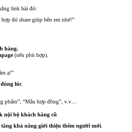
hẳng link bài đó:
ù hợp thì share giúp bên em nhé!”
h hàng.
anpage
(nếu phù hợp).
ắm ạ!”
 đúng lúc
hòng phẩm”, “Mẫu hợp đồng”, v.v…
k nội bộ khách hàng cũ
à
tăng khả năng giới thiệu thêm người mới
.