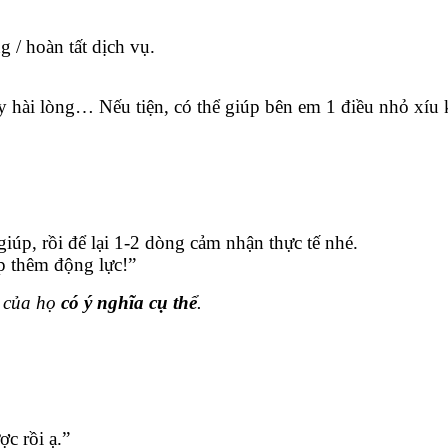
 / hoàn tất dịch vụ.
ấy hài lòng… Nếu tiện, có thể giúp bên em 1 điều nhỏ xíu
iúp, rồi để lại 1-2 dòng cảm nhận thực tế nhé.
p thêm động lực!”
g của họ
có ý nghĩa cụ thể
.
ợc rồi ạ.”