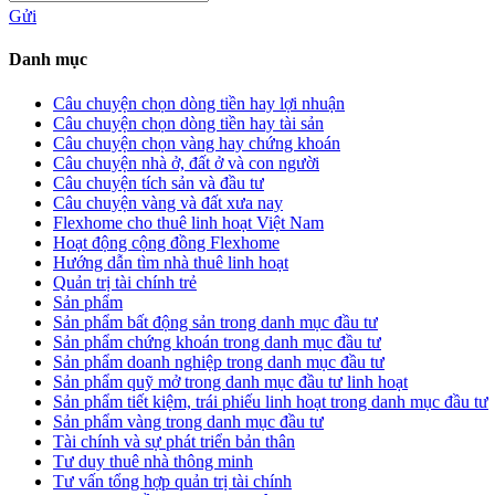
Gửi
Danh mục
Câu chuyện chọn dòng tiền hay lợi nhuận
Câu chuyện chọn dòng tiền hay tài sản
Câu chuyện chọn vàng hay chứng khoán
Câu chuyện nhà ở, đất ở và con người
Câu chuyện tích sản và đầu tư
Câu chuyện vàng và đất xưa nay
Flexhome cho thuê linh hoạt Việt Nam
Hoạt động cộng đồng Flexhome
Hướng dẫn tìm nhà thuê linh hoạt
Quản trị tài chính trẻ
Sản phẩm
Sản phẩm bất động sản trong danh mục đầu tư
Sản phẩm chứng khoán trong danh mục đầu tư
Sản phẩm doanh nghiệp trong danh mục đầu tư
Sản phẩm quỹ mở trong danh mục đầu tư linh hoạt
Sản phẩm tiết kiệm, trái phiếu linh hoạt trong danh mục đầu tư
Sản phẩm vàng trong danh mục đầu tư
Tài chính và sự phát triển bản thân
Tư duy thuê nhà thông minh
Tư vấn tổng hợp quản trị tài chính