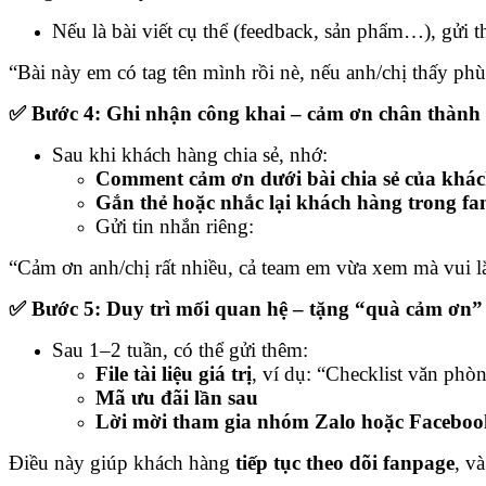
Nếu là bài viết cụ thể (feedback, sản phẩm…), gửi t
“Bài này em có tag tên mình rồi nè, nếu anh/chị thấy ph
✅ Bước 4: Ghi nhận công khai – cảm ơn chân thành
Sau khi khách hàng chia sẻ, nhớ:
Comment cảm ơn dưới bài chia sẻ của khác
Gắn thẻ hoặc nhắc lại khách hàng trong f
Gửi tin nhắn riêng:
“Cảm ơn anh/chị rất nhiều, cả team em vừa xem mà vui l
✅ Bước 5: Duy trì mối quan hệ – tặng “quà cảm ơn”
Sau 1–2 tuần, có thể gửi thêm:
File tài liệu giá trị
, ví dụ: “Checklist văn p
Mã ưu đãi lần sau
Lời mời tham gia nhóm Zalo hoặc Faceboo
Điều này giúp khách hàng
tiếp tục theo dõi fanpage
, v